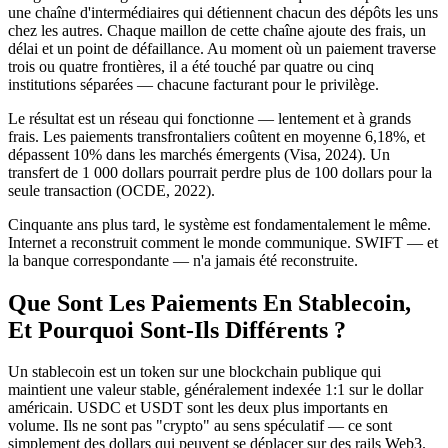
une chaîne d'intermédiaires qui détiennent chacun des dépôts les uns
chez les autres. Chaque maillon de cette chaîne ajoute des frais, un
délai et un point de défaillance. Au moment où un paiement traverse
trois ou quatre frontières, il a été touché par quatre ou cinq
institutions séparées — chacune facturant pour le privilège.
Le résultat est un réseau qui fonctionne — lentement et à grands
frais. Les paiements transfrontaliers coûtent en moyenne 6,18%, et
dépassent 10% dans les marchés émergents (Visa, 2024). Un
transfert de 1 000 dollars pourrait perdre plus de 100 dollars pour la
seule transaction (OCDE, 2022).
Cinquante ans plus tard, le système est fondamentalement le même.
Internet a reconstruit comment le monde communique. SWIFT — et
la banque correspondante — n'a jamais été reconstruite.
Que Sont Les Paiements En Stablecoin,
Et Pourquoi Sont-Ils Différents ?
Un stablecoin est un token sur une blockchain publique qui
maintient une valeur stable, généralement indexée 1:1 sur le dollar
américain. USDC et USDT sont les deux plus importants en
volume. Ils ne sont pas "crypto" au sens spéculatif — ce sont
simplement des dollars qui peuvent se déplacer sur des rails Web3.