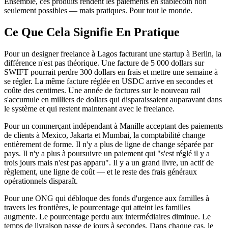
Ensemble, ces produits rendent les paiements en stablecoin non
seulement possibles — mais pratiques. Pour tout le monde.
Ce Que Cela Signifie En Pratique
Pour un designer freelance à Lagos facturant une startup à Berlin, la
différence n'est pas théorique. Une facture de 5 000 dollars sur
SWIFT pourrait perdre 300 dollars en frais et mettre une semaine à
se régler. La même facture réglée en USDC arrive en secondes et
coûte des centimes. Une année de factures sur le nouveau rail
s'accumule en milliers de dollars qui disparaissaient auparavant dans
le système et qui restent maintenant avec le freelance.
Pour un commerçant indépendant à Manille acceptant des paiements
de clients à Mexico, Jakarta et Mumbai, la comptabilité change
entièrement de forme. Il n'y a plus de ligne de change séparée par
pays. Il n'y a plus à poursuivre un paiement qui "s'est réglé il y a
trois jours mais n'est pas apparu". Il y a un grand livre, un actif de
règlement, une ligne de coût — et le reste des frais généraux
opérationnels disparaît.
Pour une ONG qui débloque des fonds d'urgence aux familles à
travers les frontières, le pourcentage qui atteint les familles
augmente. Le pourcentage perdu aux intermédiaires diminue. Le
temps de livraison passe de jours à secondes. Dans chaque cas, le