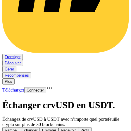
Transiger
Découvrir
Gérer
Récompenses
Plus
Télécharger
Connecter
Échanger crvUSD en USDT
.
Échangez de crvUSD à USDT avec n’importe quel portefeuille
crypto sur plus de 30 blockchains.
Rampe
Échanger
Envoyer
Recevoir
Profil