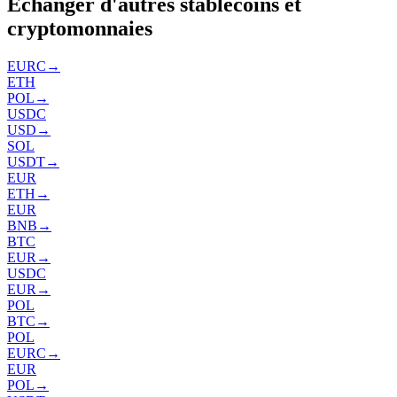
Échanger d'autres stablecoins et
cryptomonnaies
EURC
→
ETH
POL
→
USDC
USD
→
SOL
USDT
→
EUR
ETH
→
EUR
BNB
→
BTC
EUR
→
USDC
EUR
→
POL
BTC
→
POL
EURC
→
EUR
POL
→