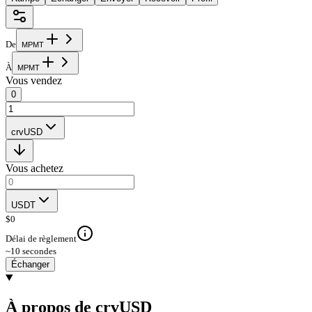
De
M
P
M
T
À
M
P
M
T
Vous vendez
0
crvUSD
Vous achetez
USDT
$
0
Délai de règlement
~10 secondes
Échanger
À propos de crvUSD