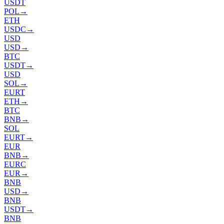
USDT
POL
→
ETH
USDC
→
USD
USD
→
BTC
USDT
→
USD
SOL
→
EURT
ETH
→
BTC
BNB
→
SOL
EURT
→
EUR
BNB
→
EURC
EUR
→
BNB
USD
→
BNB
USDT
→
BNB