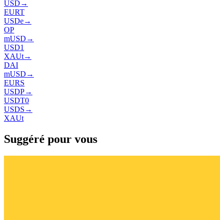
USD
→
EURT
USDe
→
OP
mUSD
→
USD1
XAUt
→
DAI
mUSD
→
EURS
USDP
→
USDT0
USDS
→
XAUt
Suggéré pour vous