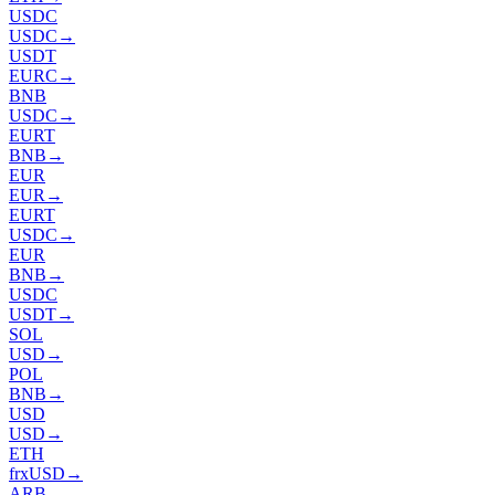
USDC
USDC
→
USDT
EURC
→
BNB
USDC
→
EURT
BNB
→
EUR
EUR
→
EURT
USDC
→
EUR
BNB
→
USDC
USDT
→
SOL
USD
→
POL
BNB
→
USD
USD
→
ETH
frxUSD
→
ARB