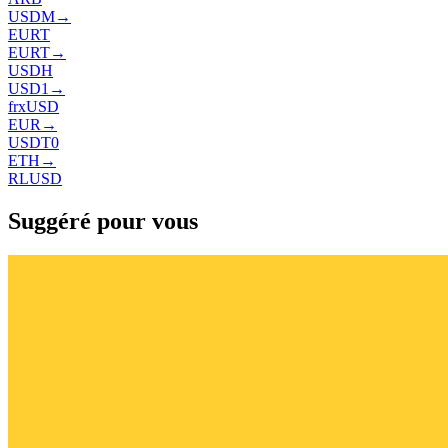
USDM
→
EURT
EURT
→
USDH
USD1
→
frxUSD
EUR
→
USDT0
ETH
→
RLUSD
Suggéré pour vous