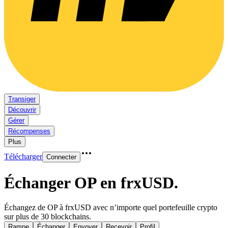
Transiger
Découvrir
Gérer
Récompenses
Plus
Télécharger
Connecter
Échanger OP en frxUSD
.
Échangez de OP à frxUSD avec n’importe quel portefeuille crypto
sur plus de 30 blockchains.
Rampe
Échanger
Envoyer
Recevoir
Profil