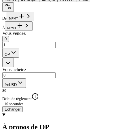
De
M
P
M
T
À
M
P
M
T
Vous vendez
0
OP
Vous achetez
frxUSD
$
0
Délai de règlement
~10 secondes
Échanger
À propos de OP