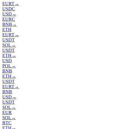
EURT
→
USDC
USD
→
EURC
BNB
→
ETH
EURT
→
USDT
SOL
→
USDT
ETH
→
USD
POL
→
BNB
ETH
→
USDT
EURT
→
BNB
USD
→
USDT
SOL
→
EUR
SOL
→
BTC
ETH
→