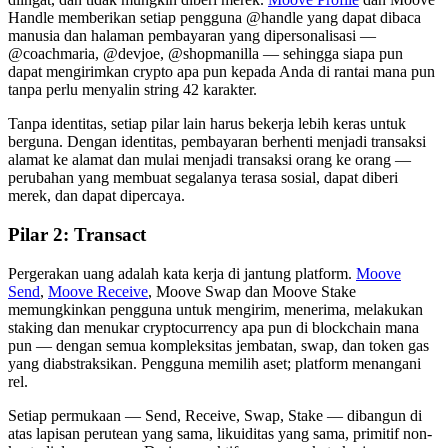
Handle memberikan setiap pengguna @handle yang dapat dibaca
manusia dan halaman pembayaran yang dipersonalisasi —
@coachmaria, @devjoe, @shopmanilla — sehingga siapa pun
dapat mengirimkan crypto apa pun kepada Anda di rantai mana pun
tanpa perlu menyalin string 42 karakter.
Tanpa identitas, setiap pilar lain harus bekerja lebih keras untuk
berguna. Dengan identitas, pembayaran berhenti menjadi transaksi
alamat ke alamat dan mulai menjadi transaksi orang ke orang —
perubahan yang membuat segalanya terasa sosial, dapat diberi
merek, dan dapat dipercaya.
Pilar 2: Transact
Pergerakan uang adalah kata kerja di jantung platform.
Moove
Send
,
Moove Receive
, Moove Swap dan Moove Stake
memungkinkan pengguna untuk mengirim, menerima, melakukan
staking dan menukar cryptocurrency apa pun di blockchain mana
pun — dengan semua kompleksitas jembatan, swap, dan token gas
yang diabstraksikan. Pengguna memilih aset; platform menangani
rel.
Setiap permukaan — Send, Receive, Swap, Stake — dibangun di
atas lapisan perutean yang sama, likuiditas yang sama, primitif non-