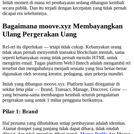
Inilah momen di mana rel pembayaran sedang dibangun kembali
secara publik. Dan itu terjadi dengan kecepatan yang tidak pernah
dicapai era sebelumnya.
Bagaimana moove.xyz Membayangkan
Ulang Pergerakan Uang
Rel-rel itu diperlukan — tetapi tidak cukup. Kebanyakan orang
tidak akan pernah menyentuh transaksi blockchain mentah, sama
seperti kebanyakan orang tidak pernah menulis HTML untuk
mengirim email. Tugas platform Web3 fintech adalah mengambil rel
tersebut dan mengubahnya menjadi sesuatu yang bisa benar-benar
digunakan oleh seorang kreator, pedagang, atau pekerja mandiri.
Itulah yang dibangun moove.xyz. Platform kami diorganisir di
sekitar lima pilar — Brand, Transact, Manage, Discover, Grow —
yang bersama-sama membangun kembali seluruh pengalaman
pergerakan uang untuk 1 miliar pengguna berikutnya.
Pilar 1: Brand
Hal pertama yang dibutuhkan setiap pembayaran adalah identitas.
Alamat dompet yang panjang tidak dapat dibaca, tidak mudah
diingat, dan tidak mungkin diberi merek.
Moove Profile
dan Moove