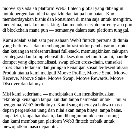
moove.xyz adalah platform Web3 fintech global yang dibangun
untuk pergerakan nilai tanpa izin dan tanpa hambatan. Kami
memberdayakan bisnis dan konsumen di mana saja untuk mengirim,
menerima, melakukan staking, dan menukar cryptocurrency apa pun
di blockchain mana pun — semuanya dalam satu platform tunggal.
Kami adalah salah satu perusahaan Web3 fintech pertama di dunia
yang berinovasi dan membangun infrastruktur pembayaran kripto
dan keuangan terdesentralisasi full-stack, memungkinkan cakupan
terintegrasi dan komprehensif di akses dompet multi-rantai, handle
dompet yang dipersonalisasi, swap token cross-chain, transaksi
cross-chain tertanam dan jaringan keuangan sosial terdesentralisasi.
Produk utama kami meliputi Moove Profile, Moove Send, Moove
Receive, Moove Stake, Moove Swap, Moove Rewards, Moove
Discover dan lainnya.
Misi kami sederhana — menciptakan dan mendistribusikan
teknologi keuangan tanpa izin dan tanpa hambatan untuk 1 miliar
pengguna Web3 berikutnya. Kami sangat percaya bahwa masa
depan pergerakan uang dan nilai akan tanpa biaya, tanpa batas,
tanpa izin, tanpa hambatan, dan dibangun untuk semua orang —
dan kami membangun platform Web3 fintech terbaik untuk
mewujudkan masa depan itu.