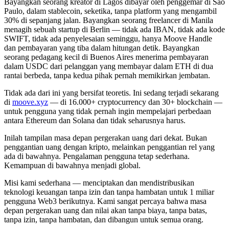
Bayangkan seorang kreator di Lagos dibayar oleh penggemar di São
Paulo, dalam stablecoin, seketika, tanpa platform yang mengambil
30% di sepanjang jalan. Bayangkan seorang freelancer di Manila
menagih sebuah startup di Berlin — tidak ada IBAN, tidak ada kode
SWIFT, tidak ada penyelesaian seminggu, hanya Moove Handle
dan pembayaran yang tiba dalam hitungan detik. Bayangkan
seorang pedagang kecil di Buenos Aires menerima pembayaran
dalam USDC dari pelanggan yang membayar dalam ETH di dua
rantai berbeda, tanpa kedua pihak pernah memikirkan jembatan.
Tidak ada dari ini yang bersifat teoretis. Ini sedang terjadi sekarang
di
moove.xyz
— di 16.000+ cryptocurrency dan 30+ blockchain —
untuk pengguna yang tidak pernah ingin mempelajari perbedaan
antara Ethereum dan Solana dan tidak seharusnya harus.
Inilah tampilan masa depan pergerakan uang dari dekat. Bukan
penggantian uang dengan kripto, melainkan penggantian rel yang
ada di bawahnya. Pengalaman pengguna tetap sederhana.
Kemampuan di bawahnya menjadi global.
Misi kami sederhana — menciptakan dan mendistribusikan
teknologi keuangan tanpa izin dan tanpa hambatan untuk 1 miliar
pengguna Web3 berikutnya. Kami sangat percaya bahwa masa
depan pergerakan uang dan nilai akan tanpa biaya, tanpa batas,
tanpa izin, tanpa hambatan, dan dibangun untuk semua orang.