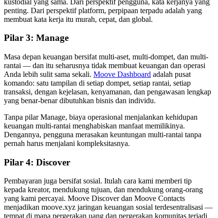
kustodial yang sama. Dari perspektif pengguna, kata kerjanya yang
penting. Dari perspektif platform, perpipaan terpadu adalah yang
membuat kata kerja itu murah, cepat, dan global.
Pilar 3: Manage
Masa depan keuangan bersifat multi-aset, multi-dompet, dan multi-
rantai — dan itu seharusnya tidak membuat keuangan dan operasi
Anda lebih sulit sama sekali.
Moove Dashboard
adalah pusat
komando: satu tampilan di setiap dompet, setiap rantai, setiap
transaksi, dengan kejelasan, kenyamanan, dan pengawasan lengkap
yang benar-benar dibutuhkan bisnis dan individu.
Tanpa pilar Manage, biaya operasional menjalankan kehidupan
keuangan multi-rantai menghabiskan manfaat memilikinya.
Dengannya, pengguna merasakan keuntungan multi-rantai tanpa
pernah harus menjalani kompleksitasnya.
Pilar 4: Discover
Pembayaran juga bersifat sosial. Itulah cara kami memberi tip
kepada kreator, mendukung tujuan, dan mendukung orang-orang
yang kami percayai. Moove Discover dan Moove Contacts
menjadikan moove.xyz jaringan keuangan sosial terdesentralisasi —
tempat di mana pergerakan uang dan pergerakan komunitas terjadi