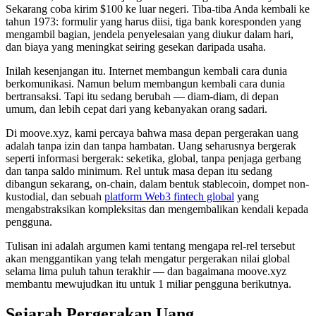
Sekarang coba kirim $100 ke luar negeri. Tiba-tiba Anda kembali ke
tahun 1973: formulir yang harus diisi, tiga bank koresponden yang
mengambil bagian, jendela penyelesaian yang diukur dalam hari,
dan biaya yang meningkat seiring gesekan daripada usaha.
Inilah kesenjangan itu. Internet membangun kembali cara dunia
berkomunikasi. Namun belum membangun kembali cara dunia
bertransaksi. Tapi itu sedang berubah — diam-diam, di depan
umum, dan lebih cepat dari yang kebanyakan orang sadari.
Di moove.xyz, kami percaya bahwa masa depan pergerakan uang
adalah tanpa izin dan tanpa hambatan. Uang seharusnya bergerak
seperti informasi bergerak: seketika, global, tanpa penjaga gerbang
dan tanpa saldo minimum. Rel untuk masa depan itu sedang
dibangun sekarang, on-chain, dalam bentuk stablecoin, dompet non-
kustodial, dan sebuah
platform Web3 fintech global
yang
mengabstraksikan kompleksitas dan mengembalikan kendali kepada
pengguna.
Tulisan ini adalah argumen kami tentang mengapa rel-rel tersebut
akan menggantikan yang telah mengatur pergerakan nilai global
selama lima puluh tahun terakhir — dan bagaimana moove.xyz
membantu mewujudkan itu untuk 1 miliar pengguna berikutnya.
Sejarah Pergerakan Uang