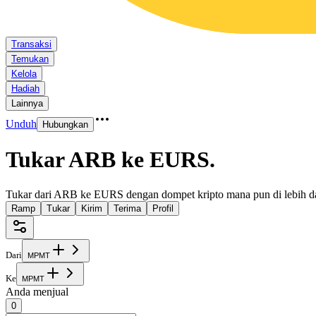
Transaksi
Temukan
Kelola
Hadiah
Lainnya
Unduh
Hubungkan
Tukar ARB ke EURS
.
Tukar dari ARB ke EURS dengan dompet kripto mana pun di lebih da
Ramp
Tukar
Kirim
Terima
Profil
Dari
M
P
M
T
Ke
M
P
M
T
Anda menjual
0