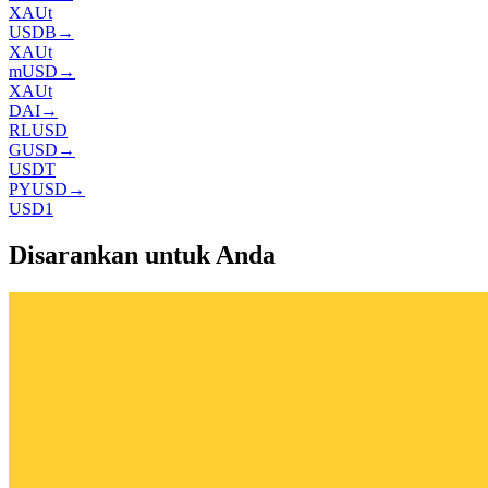
XAUt
USDB
→
XAUt
mUSD
→
XAUt
DAI
→
RLUSD
GUSD
→
USDT
PYUSD
→
USD1
Disarankan untuk Anda