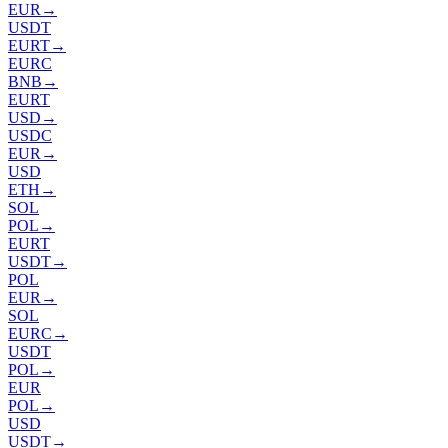
EUR
→
USDT
EURT
→
EURC
BNB
→
EURT
USD
→
USDC
EUR
→
USD
ETH
→
SOL
POL
→
EURT
USDT
→
POL
EUR
→
SOL
EURC
→
USDT
POL
→
EUR
POL
→
USD
USDT
→