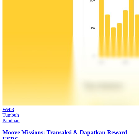
Web3
Tumbuh
Panduan
Moove Missions: Transaksi & Dapatkan Reward