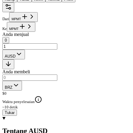
Dari
M
P
M
T
Ke
M
P
M
T
Anda menjual
0
AUSD
Anda membeli
BRZ
$
0
Waktu penyelesaian
~10 detik
Tukar
Tentang AUSD