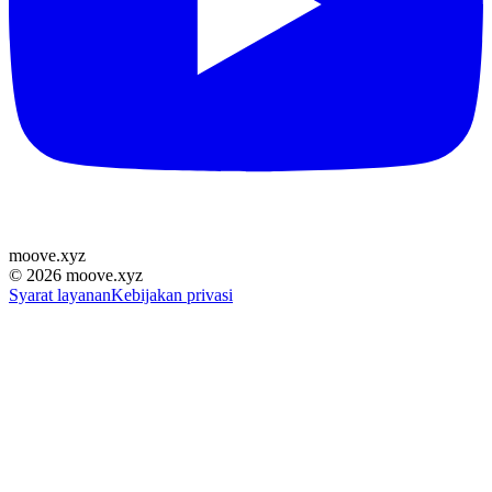
moove
.
xyz
©
2026
moove.xyz
Syarat layanan
Kebijakan privasi