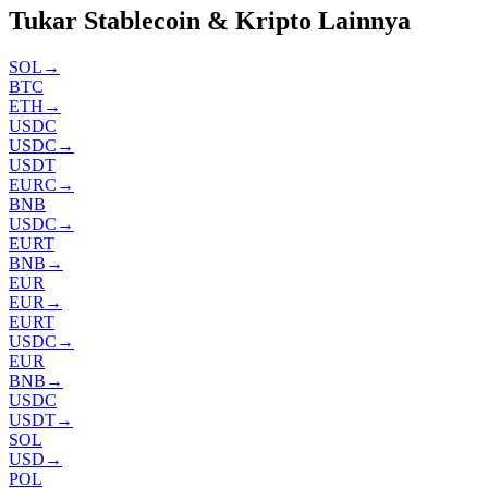
Tukar Stablecoin & Kripto Lainnya
SOL
→
BTC
ETH
→
USDC
USDC
→
USDT
EURC
→
BNB
USDC
→
EURT
BNB
→
EUR
EUR
→
EURT
USDC
→
EUR
BNB
→
USDC
USDT
→
SOL
USD
→
POL