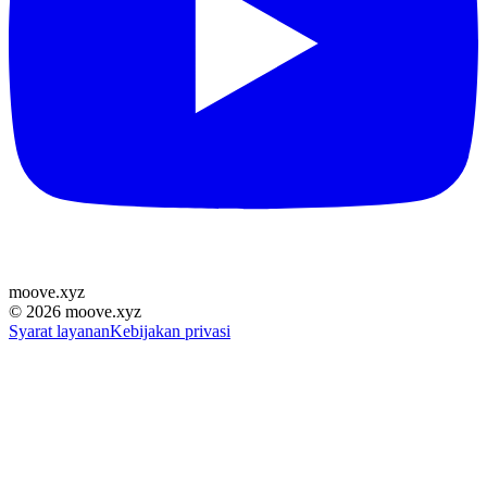
moove
.
xyz
©
2026
moove.xyz
Syarat layanan
Kebijakan privasi