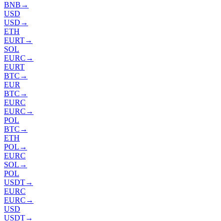
BNB
→
USD
USD
→
ETH
EURT
→
SOL
EURC
→
EURT
BTC
→
EUR
BTC
→
EURC
EURC
→
POL
BTC
→
ETH
POL
→
EURC
SOL
→
POL
USDT
→
EURC
EURC
→
USD
USDT
→