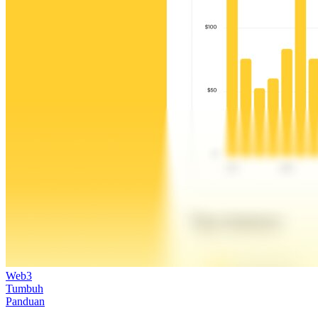
Web3
Tumbuh
Panduan