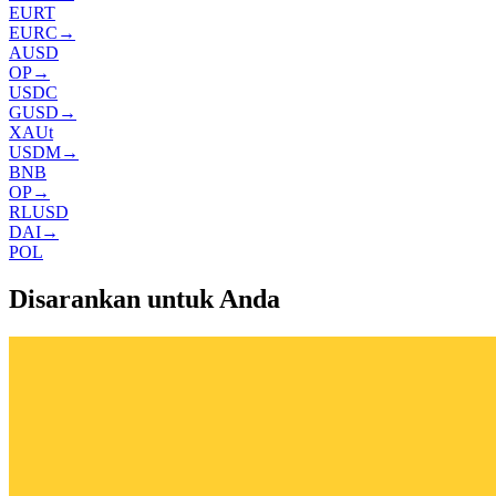
EURT
EURC
→
AUSD
OP
→
USDC
GUSD
→
XAUt
USDM
→
BNB
OP
→
RLUSD
DAI
→
POL
Disarankan untuk Anda