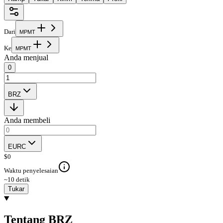
Dari
M
P
M
T
Ke
M
P
M
T
Anda menjual
0
BRZ
Anda membeli
EURC
$
0
Waktu penyelesaian
~10 detik
Tukar
Tentang BRZ