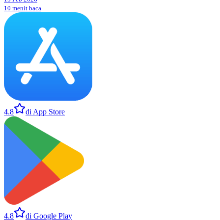
10 menit baca
4.8
di App Store
4.8
di Google Play