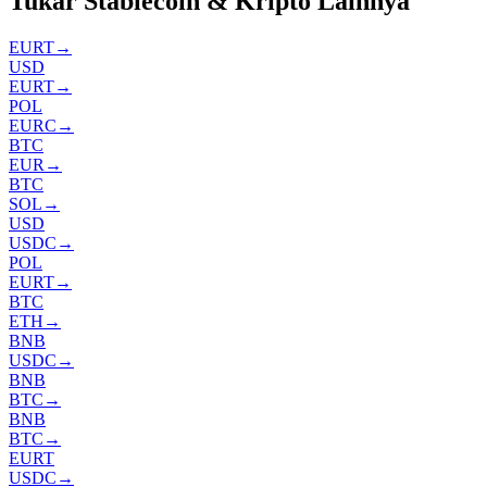
Tukar Stablecoin & Kripto Lainnya
EURT
→
USD
EURT
→
POL
EURC
→
BTC
EUR
→
BTC
SOL
→
USD
USDC
→
POL
EURT
→
BTC
ETH
→
BNB
USDC
→
BNB
BTC
→
BNB
BTC
→
EURT
USDC
→