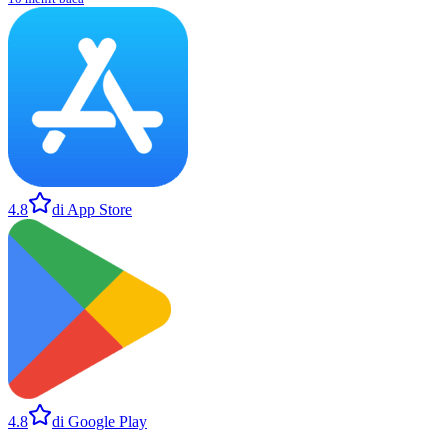
4.8
di App Store
4.8
di Google Play