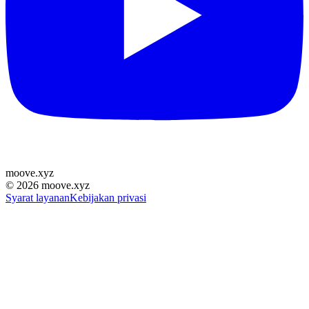
moove
.
xyz
©
2026
moove.xyz
Syarat layanan
Kebijakan privasi