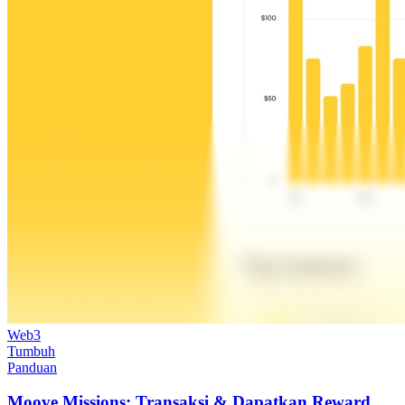
Web3
Tumbuh
Panduan
Moove Missions: Transaksi & Dapatkan Reward