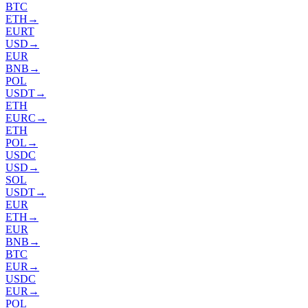
BTC
ETH
→
EURT
USD
→
EUR
BNB
→
POL
USDT
→
ETH
EURC
→
ETH
POL
→
USDC
USD
→
SOL
USDT
→
EUR
ETH
→
EUR
BNB
→
BTC
EUR
→
USDC
EUR
→
POL