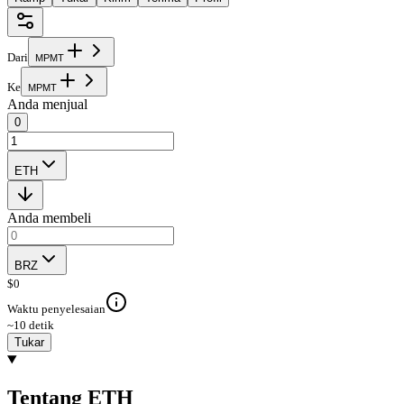
Dari
M
P
M
T
Ke
M
P
M
T
Anda menjual
0
ETH
Anda membeli
BRZ
$
0
Waktu penyelesaian
~10 detik
Tukar
Tentang ETH