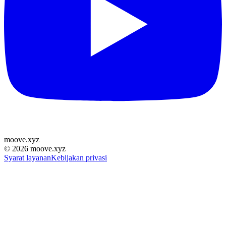
moove
.
xyz
©
2026
moove.xyz
Syarat layanan
Kebijakan privasi