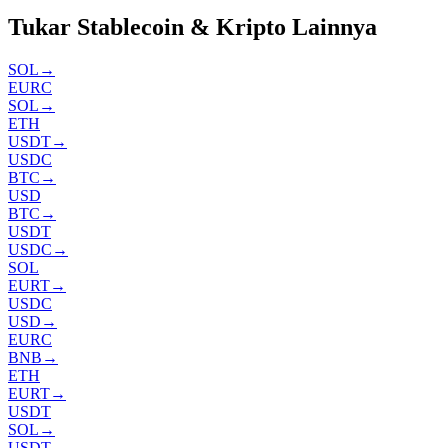
Tukar Stablecoin & Kripto Lainnya
SOL
→
EURC
SOL
→
ETH
USDT
→
USDC
BTC
→
USD
BTC
→
USDT
USDC
→
SOL
EURT
→
USDC
USD
→
EURC
BNB
→
ETH
EURT
→
USDT
SOL
→
USDT