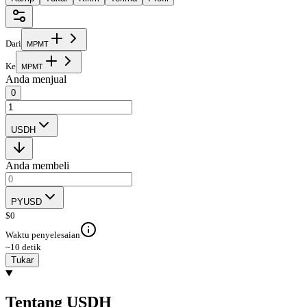
Dari
M
P
M
T
Ke
M
P
M
T
Anda menjual
0
USDH
Anda membeli
PYUSD
$
0
Waktu penyelesaian
~10 detik
Tukar
Tentang USDH