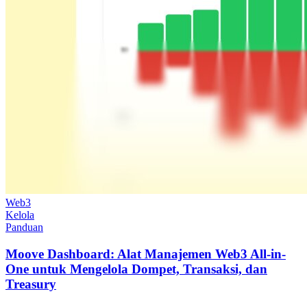
Web3
Kelola
Panduan
Moove Dashboard: Alat Manajemen Web3 All-in-
One untuk Mengelola Dompet, Transaksi, dan
Treasury