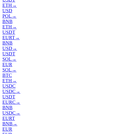
ETH
→
USD
POL
→
BNB
ETH
→
USDT
EURT
→
BNB
USD
→
USDT
SOL
→
EUR
SOL
→
BTC
ETH
→
USDC
USDC
→
USDT
EURC
→
BNB
USDC
→
EURT
BNB
→
EUR