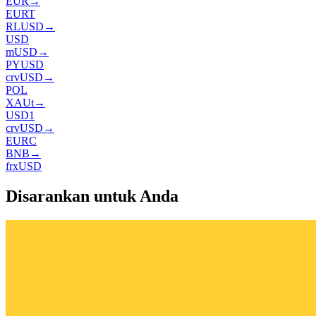
EUR
→
EURT
RLUSD
→
USD
mUSD
→
PYUSD
crvUSD
→
POL
XAUt
→
USD1
crvUSD
→
EURC
BNB
→
frxUSD
Disarankan untuk Anda