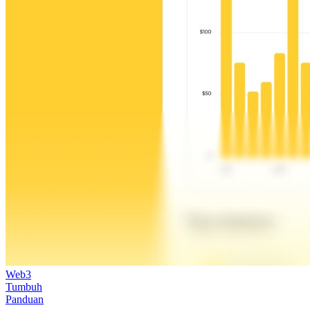
Web3
Tumbuh
Panduan