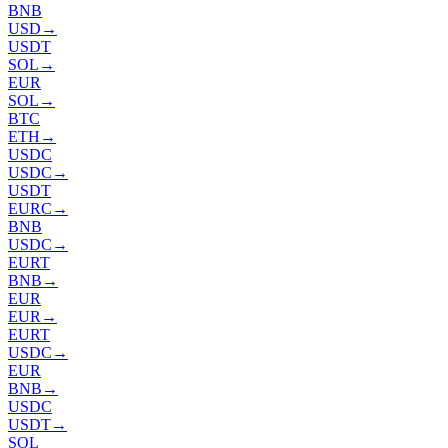
BNB
USD
→
USDT
SOL
→
EUR
SOL
→
BTC
ETH
→
USDC
USDC
→
USDT
EURC
→
BNB
USDC
→
EURT
BNB
→
EUR
EUR
→
EURT
USDC
→
EUR
BNB
→
USDC
USDT
→
SOL