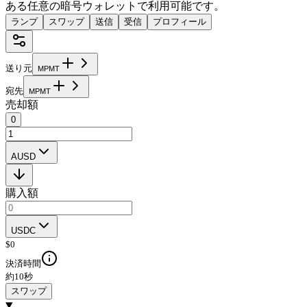
ある任意の暗号ウォレットで利用可能です。
ランプ
スワップ
送信
受信
プロフィール
送り元
M
P
M
T
宛先
M
P
M
T
売却額
0
AUSD
購入額
USDC
$
0
決済時間
約10秒
スワップ