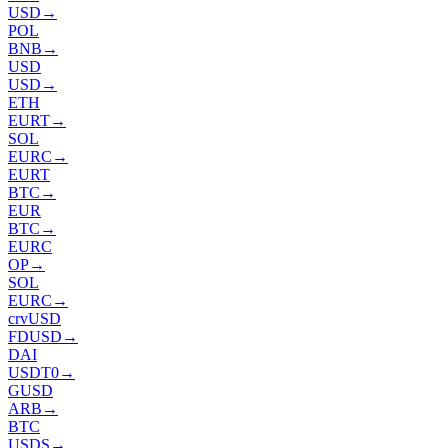
USD
→
POL
BNB
→
USD
USD
→
ETH
EURT
→
SOL
EURC
→
EURT
BTC
→
EUR
BTC
→
EURC
OP
→
SOL
EURC
→
crvUSD
FDUSD
→
DAI
USDT0
→
GUSD
ARB
→
BTC
USDS
→