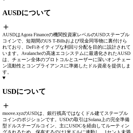
AUSDについて
AUSDはAgora Financeの機関投資家レベルのUSDステーブル
コインで、短期間のUS T-Billsおよび現金同等物に裏付けら
れており、DeFiネイティブな利回り分配を目的に設計されて
います。Avalancheの高速エコシステムに最適化されたAUSD
は、チェーン全体のプロトコルとユーザーに深いオンチェー
ン流動性とコンプライアンスに準拠したドル資産を提供しま
す。
USDについて
moove.xyzのUSDは、銀行残高ではなくドル建てステーブル
コインのポジションです。USDの取引はSolana上の完全準備
型ドルステーブルコイン、主にUSDCを経由してルーティン
グされるため、保有するのは1米ドルに連動し、1セント未満