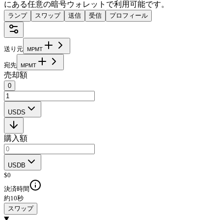
にある任意の暗号ウォレットで利用可能です。
ランプ
スワップ
送信
受信
プロフィール
送り元
M
P
M
T
宛先
M
P
M
T
売却額
0
USDS
購入額
USDB
$
0
決済時間
約10秒
スワップ