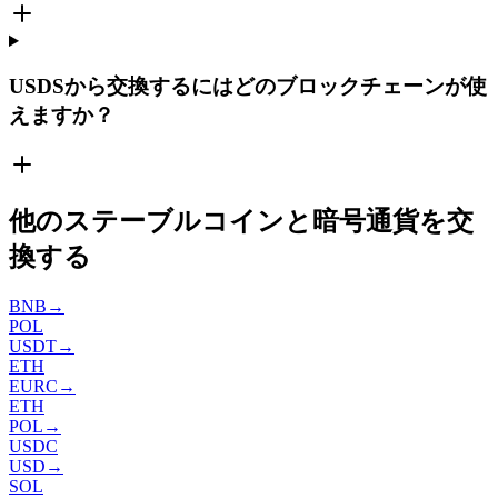
USDSから交換するにはどのブロックチェーンが使
えますか？
他のステーブルコインと暗号通貨を交
換する
BNB
→
POL
USDT
→
ETH
EURC
→
ETH
POL
→
USDC
USD
→
SOL