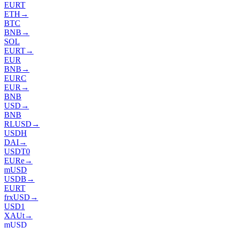
EURT
ETH
→
BTC
BNB
→
SOL
EURT
→
EUR
BNB
→
EURC
EUR
→
BNB
USD
→
BNB
RLUSD
→
USDH
DAI
→
USDT0
EURe
→
mUSD
USDB
→
EURT
frxUSD
→
USD1
XAUt
→
mUSD