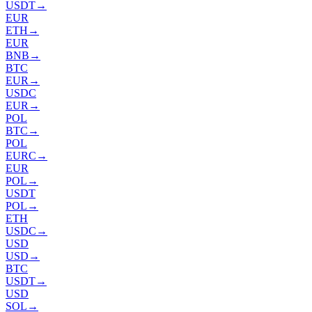
USDT
→
EUR
ETH
→
EUR
BNB
→
BTC
EUR
→
USDC
EUR
→
POL
BTC
→
POL
EURC
→
EUR
POL
→
USDT
POL
→
ETH
USDC
→
USD
USD
→
BTC
USDT
→
USD
SOL
→