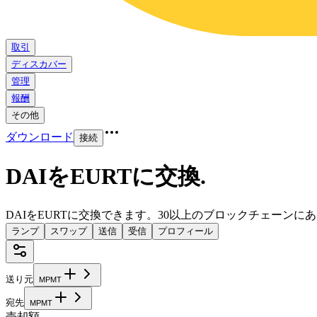
取引
ディスカバー
管理
報酬
その他
ダウンロード
接続
DAIをEURTに交換
.
DAIをEURTに交換できます。30以上のブロックチェーン
ランプ
スワップ
送信
受信
プロフィール
送り元
M
P
M
T
宛先
M
P
M
T
売却額