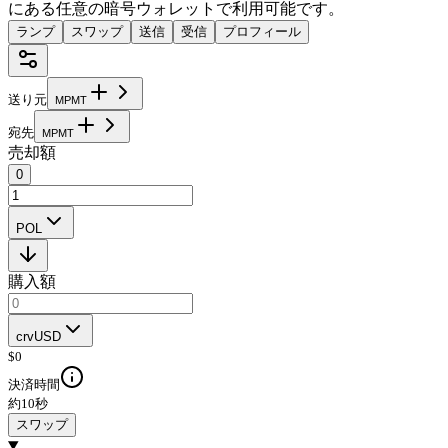
にある任意の暗号ウォレットで利用可能です。
ランプ
スワップ
送信
受信
プロフィール
送り元
M
P
M
T
宛先
M
P
M
T
売却額
0
POL
購入額
crvUSD
$
0
決済時間
約10秒
スワップ