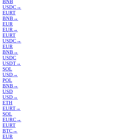
BNB
USDC
→
EURT
BNB
→
EUR
EUR
→
EURT
USDC
→
EUR
BNB
→
USDC
USDT
→
SOL
USD
→
POL
BNB
→
USD
USD
→
ETH
EURT
→
SOL
EURC
→
EURT
BTC
→
EUR