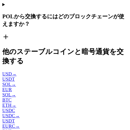
POLから交換するにはどのブロックチェーンが使
えますか？
他のステーブルコインと暗号通貨を交
換する
USD
→
USDT
SOL
→
EUR
SOL
→
BTC
ETH
→
USDC
USDC
→
USDT
EURC
→