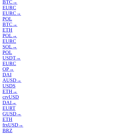
BTC
→
EURC
EURC
→
POL
BTC
→
ETH
POL
→
EURC
SOL
→
POL
USDT
→
EURC
OP
→
DAI
AUSD
→
USDS
ETH
→
crvUSD
DAI
→
EURT
GUSD
→
ETH
frxUSD
→
BRZ