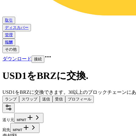
取引
ディスカバー
管理
報酬
その他
ダウンロード
接続
USD1をBRZに交換
.
USD1をBRZに交換できます。30以上のブロックチェーン
ランプ
スワップ
送信
受信
プロフィール
送り元
M
P
M
T
宛先
M
P
M
T
売却額