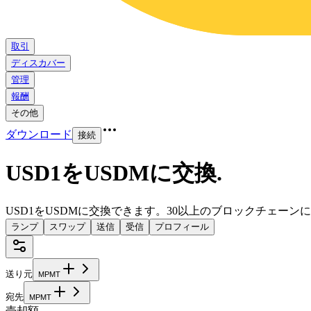
取引
ディスカバー
管理
報酬
その他
ダウンロード
接続
USD1をUSDMに交換
.
USD1をUSDMに交換できます。30以上のブロックチェー
ランプ
スワップ
送信
受信
プロフィール
送り元
M
P
M
T
宛先
M
P
M
T
売却額