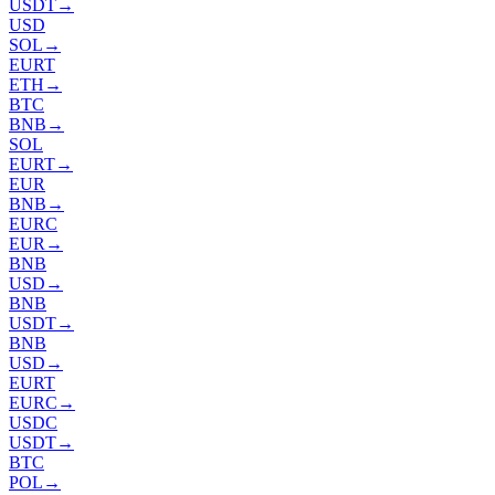
USDT
→
USD
SOL
→
EURT
ETH
→
BTC
BNB
→
SOL
EURT
→
EUR
BNB
→
EURC
EUR
→
BNB
USD
→
BNB
USDT
→
BNB
USD
→
EURT
EURC
→
USDC
USDT
→
BTC
POL
→