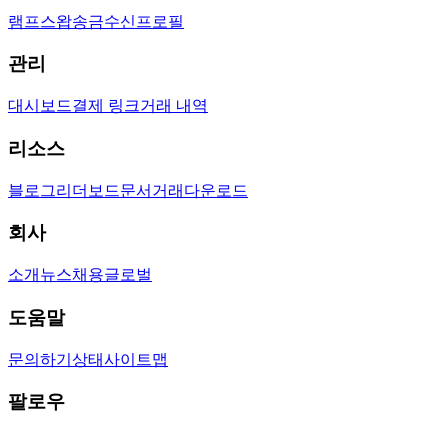
램프
스왑
송금
수신
프로필
관리
대시보드
결제 링크
거래 내역
리소스
블로그
리더보드
문서
거래
다운로드
회사
소개
뉴스
채용
글로벌
도움말
문의하기
상태
사이트맵
팔로우