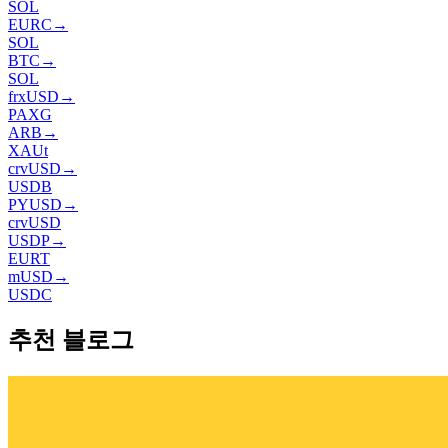
SOL
EURC
→
SOL
BTC
→
SOL
frxUSD
→
PAXG
ARB
→
XAUt
crvUSD
→
USDB
PYUSD
→
crvUSD
USDP
→
EURT
mUSD
→
USDC
추천 블로그