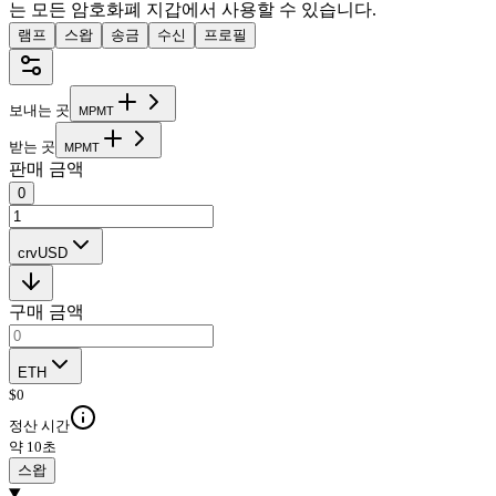
는 모든 암호화폐 지갑에서 사용할 수 있습니다.
램프
스왑
송금
수신
프로필
보내는 곳
M
P
M
T
받는 곳
M
P
M
T
판매 금액
0
crvUSD
구매 금액
ETH
$
0
정산 시간
약 10초
스왑