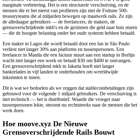
marginale verbetering. Het is een structurele verschuiving, en de
mensen die er het meest van profiteren zijn niet de Fortune 500-
treasuryteams die al miljarden bewegen op maatwerk rails. Ze zijn
de alledaagse gebruikers — de freelancers, de makers, de
grensoverschrijdende mkb's en de gezinnen die geld naar huis sturen
— die de hoogste belasting onder het oude systeem hebben betaald.
Een maker in Lagos die wordt betaald door een fan in São Paulo
verliest niet langer 30% aan platforms en tussenpersonen. Een
freelancer in Manila die een factuur stuurt aan een startup in Berlijn
wacht niet langer een week en betaalt $30 om $400 te ontvangen.
Een grensoverschrijdend mkb in Jakarta hoeft niet langer
bankrelaties in vijf landen te onderhouden om wereldwijde
inkomsten te innen.
Dit is wat we bedoelen als we zeggen dat stablecoinbetalingen zijn
gebouwd voor de volgende 1 miljard gebruikers. De verschuiving is
niet technisch — het is distributief. Waarde die vroeger naar
tussenpersonen lekte, stroomt nu rechtstreeks naar de mensen die het
werk doen.
Hoe moove.xyz De Nieuwe
Grensoverschrijdende Rails Bouwt