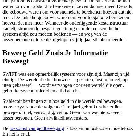
Het patroon is consistent voor elke persona. De rails die gebouwd
waren om voor afstand te berekenen hoeven dat niet meer. De rails
die gebouwd waren om voor snelheid te berekenen hoeven dat niet
meer. De rails die gebouwd waren om voor toegang te berekenen
hoeven dat niet meer. Wanneer de onderliggende kostenstructuur
kantelt, stromen de besparingen terug naar de mensen die het
systeem altijd zou moeten bedienen — en weg van de
tussenpersonen die ze de afgelopen vijftig jaar stil absorbeerden.
Beweeg Geld Zoals Je Informatie
Beweegt
SWIFT was een opmerkelijk systeem voor zijn tijd. Maar zijn tijd
eindigt. De wereld die het bouwde — gesloten, institutioneel, op
uren gebaseerd — wordt vervangen door een wereld die open,
gebruikersgecontroleerd en altijd aan is.
Stablecoinbetalingen zijn hoe geld in die wereld zal bewegen.
moove.xyz is hoe de volgende 1 miljard gebruikers het zullen
bewegen. Snel, eenvoudig, veilig. Geen poortwachters. Geen
tussenpersonen. Geen afwikkelingsvensters.
De
toekomst van geldbeweging
is toestemmingsloos en moeiteloos.
En het is er al.