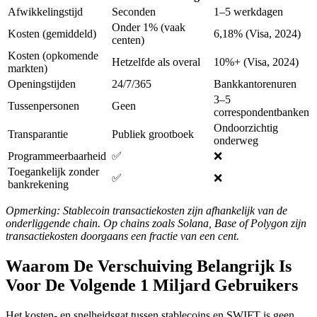
Afwikkelingstijd
Seconden
1–5 werkdagen
Onder 1% (vaak
Kosten (gemiddeld)
6,18% (Visa, 2024)
centen)
Kosten (opkomende
Hetzelfde als overal
10%+ (Visa, 2024)
markten)
Openingstijden
24/7/365
Bankkantorenuren
3–5
Tussenpersonen
Geen
correspondentbanken
Ondoorzichtig
Transparantie
Publiek grootboek
onderweg
Programmeerbaarheid
✅
❌
Toegankelijk zonder
✅
❌
bankrekening
Opmerking: Stablecoin transactiekosten zijn afhankelijk van de
onderliggende chain. Op chains zoals Solana, Base of Polygon zijn
transactiekosten doorgaans een fractie van een cent.
Waarom De Verschuiving Belangrijk Is
Voor De Volgende 1 Miljard Gebruikers
Het kosten- en snelheidsgat tussen stablecoins en SWIFT is geen