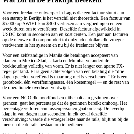
Voor een freelance ontwerper in Lagos die een factuur stuurt aan
een startup in Berlijn is het verschil niet theoretisch. Een factuur van
$5.000 op SWIFT kan $300 verliezen aan vergoedingen en een
week duren om te vereffenen. Dezelfde factuur afgewikkeld in
USDC komt in seconden aan en kost centen. Een jaar aan facturen
op de nieuwe rail compoundert tot duizenden dollars die vroeger
verdwenen in het systeem en nu bij de freelancer blijven.
Voor een zelfstandige in Manila die betalingen accepteert van
klanten in Mexico-Stad, Jakarta en Mumbai verandert de
boekhouding volledig van vorm. Er is niet langer een aparte FX-
regel per land. Er is geen achtervolgen van een betaling die "drie
dagen geleden vereffend is maar nog niet is verschenen." Er is één
grootboek, één vereffeningsasset, één kostenregel — en de rest van
de operationele overhead verdwijnt.
Voor een NGO die noodfondsen uitbetaalt aan gezinnen over
grenzen, gaat het percentage dat de gezinnen bereikt omhoog. Het
percentage verloren aan tussenpersonen gaat omlaag. De levertijd
klapt in van dagen naar seconden. In elk geval dezelfde
verschuiving: waarde die vroeger lekte naar de rails, blijft nu bij de
mensen die de rails bestaan om te bedienen.