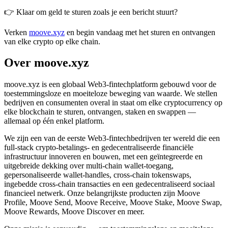
👉 Klaar om geld te sturen zoals je een bericht stuurt?
Verken
moove.xyz
en begin vandaag met het sturen en ontvangen
van elke crypto op elke chain.
Over moove.xyz
moove.xyz is een globaal Web3-fintechplatform gebouwd voor de
toestemmingsloze en moeiteloze beweging van waarde. We stellen
bedrijven en consumenten overal in staat om elke cryptocurrency op
elke blockchain te sturen, ontvangen, staken en swappen —
allemaal op één enkel platform.
We zijn een van de eerste Web3-fintechbedrijven ter wereld die een
full-stack crypto-betalings- en gedecentraliseerde financiële
infrastructuur innoveren en bouwen, met een geïntegreerde en
uitgebreide dekking over multi-chain wallet-toegang,
gepersonaliseerde wallet-handles, cross-chain tokenswaps,
ingebedde cross-chain transacties en een gedecentraliseerd sociaal
financieel netwerk. Onze belangrijkste producten zijn Moove
Profile, Moove Send, Moove Receive, Moove Stake, Moove Swap,
Moove Rewards, Moove Discover en meer.