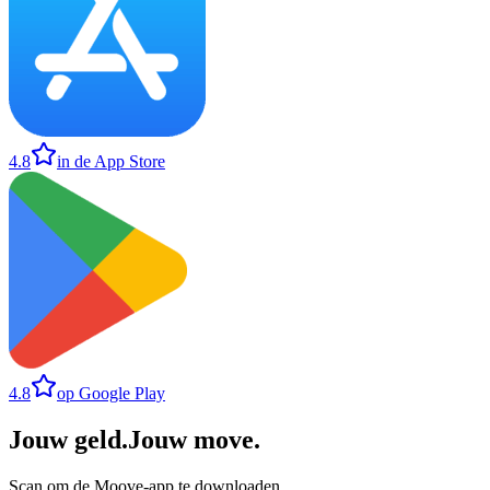
4.8
in de App Store
4.8
op Google Play
Jouw geld
.
Jouw move
.
Scan om de Moove-app te downloaden