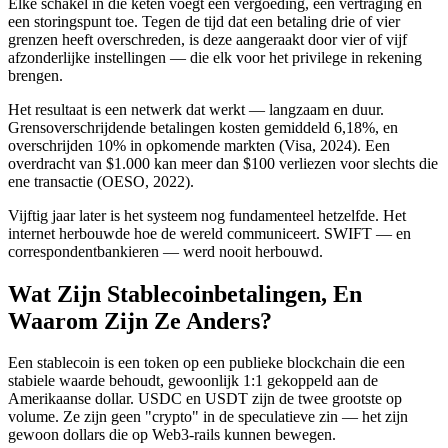
Elke schakel in die keten voegt een vergoeding, een vertraging en
een storingspunt toe. Tegen de tijd dat een betaling drie of vier
grenzen heeft overschreden, is deze aangeraakt door vier of vijf
afzonderlijke instellingen — die elk voor het privilege in rekening
brengen.
Het resultaat is een netwerk dat werkt — langzaam en duur.
Grensoverschrijdende betalingen kosten gemiddeld 6,18%, en
overschrijden 10% in opkomende markten (Visa, 2024). Een
overdracht van $1.000 kan meer dan $100 verliezen voor slechts die
ene transactie (OESO, 2022).
Vijftig jaar later is het systeem nog fundamenteel hetzelfde. Het
internet herbouwde hoe de wereld communiceert. SWIFT — en
correspondentbankieren — werd nooit herbouwd.
Wat Zijn Stablecoinbetalingen, En
Waarom Zijn Ze Anders?
Een stablecoin is een token op een publieke blockchain die een
stabiele waarde behoudt, gewoonlijk 1:1 gekoppeld aan de
Amerikaanse dollar. USDC en USDT zijn de twee grootste op
volume. Ze zijn geen "crypto" in de speculatieve zin — het zijn
gewoon dollars die op Web3-rails kunnen bewegen.