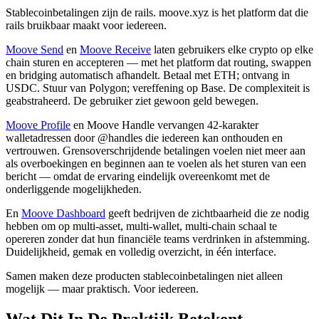
Stablecoinbetalingen zijn de rails. moove.xyz is het platform dat die
rails bruikbaar maakt voor iedereen.
Moove Send
en
Moove Receive
laten gebruikers elke crypto op elke
chain sturen en accepteren — met het platform dat routing, swappen
en bridging automatisch afhandelt. Betaal met ETH; ontvang in
USDC. Stuur van Polygon; vereffening op Base. De complexiteit is
geabstraheerd. De gebruiker ziet gewoon geld bewegen.
Moove Profile
en Moove Handle vervangen 42-karakter
walletadressen door @handles die iedereen kan onthouden en
vertrouwen. Grensoverschrijdende betalingen voelen niet meer aan
als overboekingen en beginnen aan te voelen als het sturen van een
bericht — omdat de ervaring eindelijk overeenkomt met de
onderliggende mogelijkheden.
En
Moove Dashboard
geeft bedrijven de zichtbaarheid die ze nodig
hebben om op multi-asset, multi-wallet, multi-chain schaal te
opereren zonder dat hun financiële teams verdrinken in afstemming.
Duidelijkheid, gemak en volledig overzicht, in één interface.
Samen maken deze producten stablecoinbetalingen niet alleen
mogelijk — maar praktisch. Voor iedereen.
Wat Dit In De Praktijk Betekent