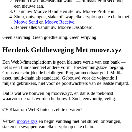
Verbind uw non-custodial wallet — of maak er in seconden
een nieuwe aan.
Claim uw Moove Handle en stel uw Moove Profile in.
Stuur, ontvangen, stake of swap elke crypto op elke chain met
Moove Send
en
Moove Receive
.
Beheer alles vanuit uw Moove Dashboard.
Geen aanvraag. Geen goedkeuring. Geen wrijving.
Herdenk Geldbeweging Met moove.xyz
Een Web3-fintechplatform is geen kleinere versie van een bank —
het is een fundamenteel andere vorm. Toestemmingsloze toegang.
Grensoverschrijdende betalingen. Programmeerbaar geld. Multi-
asset, multi-chain als standaard. Gebouwd voor de volgende 1
miljard gebruikers, niet voor de poortwachters van de laatste miljard.
Dat is wat we bouwen bij moove.xyz, en dat is de toekomst
waarvoor de rails worden herbouwd. Snel, eenvoudig, veilig.
👉 Klaar om Web3 fintech zelf te ervaren?
Verken
moove.xyz
en begin vandaag met het sturen, ontvangen,
staken en swappen van elke crypto op elke chain.