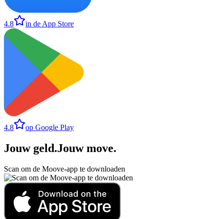
4.8
in de App Store
4.8
op Google Play
Jouw geld
.
Jouw move
.
Scan om de Moove-app te downloaden