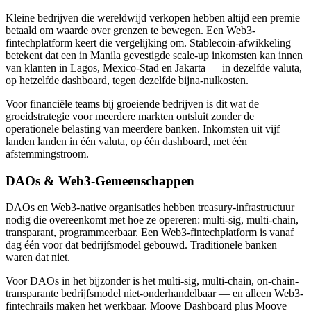
Kleine bedrijven die wereldwijd verkopen hebben altijd een premie
betaald om waarde over grenzen te bewegen. Een Web3-
fintechplatform keert die vergelijking om. Stablecoin-afwikkeling
betekent dat een in Manila gevestigde scale-up inkomsten kan innen
van klanten in Lagos, Mexico-Stad en Jakarta — in dezelfde valuta,
op hetzelfde dashboard, tegen dezelfde bijna-nulkosten.
Voor financiële teams bij groeiende bedrijven is dit wat de
groeidstrategie voor meerdere markten ontsluit zonder de
operationele belasting van meerdere banken. Inkomsten uit vijf
landen landen in één valuta, op één dashboard, met één
afstemmingstroom.
DAOs & Web3-Gemeenschappen
DAOs en Web3-native organisaties hebben treasury-infrastructuur
nodig die overeenkomt met hoe ze opereren: multi-sig, multi-chain,
transparant, programmeerbaar. Een Web3-fintechplatform is vanaf
dag één voor dat bedrijfsmodel gebouwd. Traditionele banken
waren dat niet.
Voor DAOs in het bijzonder is het multi-sig, multi-chain, on-chain-
transparante bedrijfsmodel niet-onderhandelbaar — en alleen Web3-
fintechrails maken het werkbaar. Moove Dashboard plus Moove