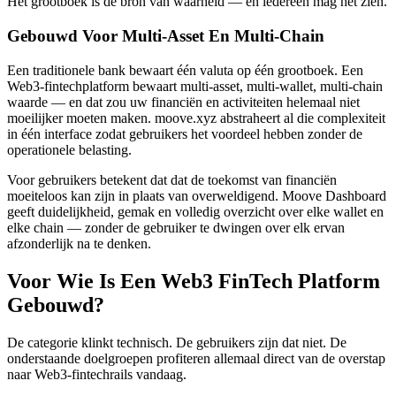
Het grootboek is de bron van waarheid — en iedereen mag het zien.
Gebouwd Voor Multi-Asset En Multi-Chain
Een traditionele bank bewaart één valuta op één grootboek. Een
Web3-fintechplatform bewaart multi-asset, multi-wallet, multi-chain
waarde — en dat zou uw financiën en activiteiten helemaal niet
moeilijker moeten maken. moove.xyz abstraheert al die complexiteit
in één interface zodat gebruikers het voordeel hebben zonder de
operationele belasting.
Voor gebruikers betekent dat dat de toekomst van financiën
moeiteloos kan zijn in plaats van overweldigend. Moove Dashboard
geeft duidelijkheid, gemak en volledig overzicht over elke wallet en
elke chain — zonder de gebruiker te dwingen over elk ervan
afzonderlijk na te denken.
Voor Wie Is Een Web3 FinTech Platform
Gebouwd?
De categorie klinkt technisch. De gebruikers zijn dat niet. De
onderstaande doelgroepen profiteren allemaal direct van de overstap
naar Web3-fintechrails vandaag.