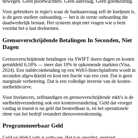
bewegen. Geen poortwachters. Geen aanvraag. Geen goedkeuring.
Voor gebruikers in regio's waar de bankaanvraag zelf de knelpunt is,
is dit geen snellere onboarding — het is de eerste onboarding die
daadwerkelijk bestaat. Het systeem stopt met vragen wie u bent
voordat het u laat deelnemen.
Grensoverschrijdende Betalingen In Seconden, Niet
Dagen
Grensoverschrijdende betalingen via SWIFT duren dagen en kosten
gemiddeld 6,18% — meer dan 10% in opkomende markten (Visa,
2024). Een stablecoinbetaling op een Web3-fintechplatform wordt in
seconden afgewikkeld en kost een fractie van een cent. Dat is geen
marginale verbetering. Dat is een volledige inversie van de kosten-
snelheidscurve.
Voor freelancers, zelfstandigen en grensoverschrijdende mkb's is de
snelheidsverandering ook een kostenverandering. Geld dat vroeger
vastlag in transit is nu geld dat besteedbaar is, en het operationele
ritme van het bedrijf verandert dienovereenkomstig.
Programmeerbaar Geld
Geld op Web3-rails is software. Het kan gesplitst, gepland,