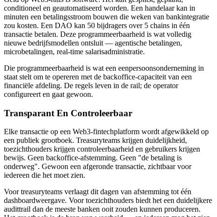
conditioneel en geautomatiseerd worden. Een handelaar kan in
minuten een betalingsstroom bouwen die weken van bankintegratie
zou kosten. Een DAO kan 50 bijdragers over 5 chains in één
transactie betalen. Deze programmeerbaarheid is wat volledig
nieuwe bedrijfsmodellen ontsluit — agentische betalingen,
microbetalingen, real-time salarisadministratie.
Die programmeerbaarheid is wat een eenpersoonsonderneming in
staat stelt om te opereren met de backoffice-capaciteit van een
financiële afdeling. De regels leven in de rail; de operator
configureert en gaat gewoon.
Transparant En Controleerbaar
Elke transactie op een Web3-fintechplatform wordt afgewikkeld op
een publiek grootboek. Treasuryteams krijgen duidelijkheid,
toezichthouders krijgen controleerbaarheid en gebruikers krijgen
bewijs. Geen backoffice-afstemming. Geen "de betaling is
onderweg". Gewoon een afgeronde transactie, zichtbaar voor
iedereen die het moet zien.
Voor treasuryteams verlaagt dit dagen van afstemming tot één
dashboardweergave. Voor toezichthouders biedt het een duidelijkere
audittrail dan de meeste banken ooit zouden kunnen produceren.