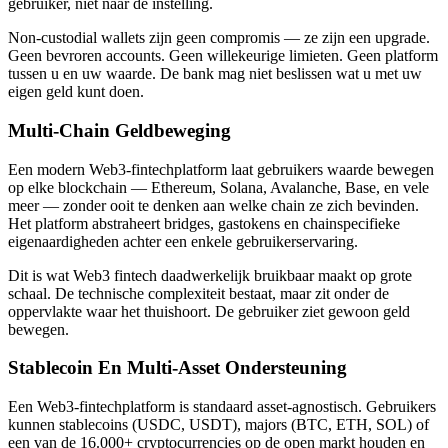
gebruiker, niet naar de instelling.
Non-custodial wallets zijn geen compromis — ze zijn een upgrade.
Geen bevroren accounts. Geen willekeurige limieten. Geen platform
tussen u en uw waarde. De bank mag niet beslissen wat u met uw
eigen geld kunt doen.
Multi-Chain Geldbeweging
Een modern Web3-fintechplatform laat gebruikers waarde bewegen
op elke blockchain — Ethereum, Solana, Avalanche, Base, en vele
meer — zonder ooit te denken aan welke chain ze zich bevinden.
Het platform abstraheert bridges, gastokens en chainspecifieke
eigenaardigheden achter een enkele gebruikerservaring.
Dit is wat Web3 fintech daadwerkelijk bruikbaar maakt op grote
schaal. De technische complexiteit bestaat, maar zit onder de
oppervlakte waar het thuishoort. De gebruiker ziet gewoon geld
bewegen.
Stablecoin En Multi-Asset Ondersteuning
Een Web3-fintechplatform is standaard asset-agnostisch. Gebruikers
kunnen stablecoins (USDC, USDT), majors (BTC, ETH, SOL) of
een van de 16.000+ cryptocurrencies op de open markt houden en