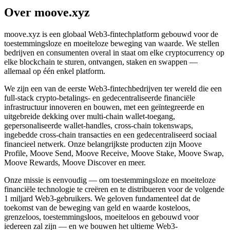
Over moove.xyz
moove.xyz is een globaal Web3-fintechplatform gebouwd voor de
toestemmingsloze en moeiteloze beweging van waarde. We stellen
bedrijven en consumenten overal in staat om elke cryptocurrency op
elke blockchain te sturen, ontvangen, staken en swappen —
allemaal op één enkel platform.
We zijn een van de eerste Web3-fintechbedrijven ter wereld die een
full-stack crypto-betalings- en gedecentraliseerde financiële
infrastructuur innoveren en bouwen, met een geïntegreerde en
uitgebreide dekking over multi-chain wallet-toegang,
gepersonaliseerde wallet-handles, cross-chain tokenswaps,
ingebedde cross-chain transacties en een gedecentraliseerd sociaal
financieel netwerk. Onze belangrijkste producten zijn Moove
Profile, Moove Send, Moove Receive, Moove Stake, Moove Swap,
Moove Rewards, Moove Discover en meer.
Onze missie is eenvoudig — om toestemmingsloze en moeiteloze
financiële technologie te creëren en te distribueren voor de volgende
1 miljard Web3-gebruikers. We geloven fundamenteel dat de
toekomst van de beweging van geld en waarde kosteloos,
grenzeloos, toestemmingsloos, moeiteloos en gebouwd voor
iedereen zal zijn — en we bouwen het ultieme Web3-