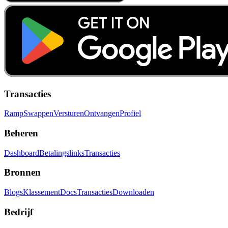
Transacties
Ramp
Swappen
Versturen
Ontvangen
Profiel
Beheren
Dashboard
Betalingslinks
Transacties
Bronnen
Blogs
Klassement
Docs
Transacties
Downloaden
Bedrijf