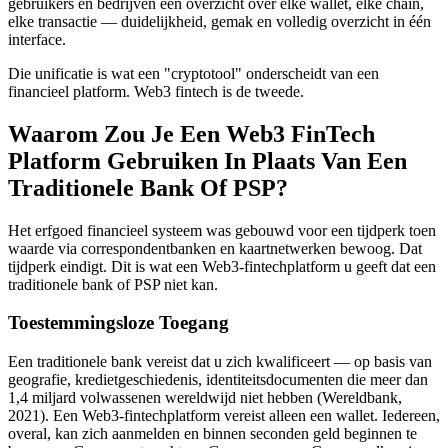
gebruikers en bedrijven één overzicht over elke wallet, elke chain,
elke transactie — duidelijkheid, gemak en volledig overzicht in één
interface.
Die unificatie is wat een "cryptotool" onderscheidt van een
financieel platform. Web3 fintech is de tweede.
Waarom Zou Je Een Web3 FinTech
Platform Gebruiken In Plaats Van Een
Traditionele Bank Of PSP?
Het erfgoed financieel systeem was gebouwd voor een tijdperk toen
waarde via correspondentbanken en kaartnetwerken bewoog. Dat
tijdperk eindigt. Dit is wat een Web3-fintechplatform u geeft dat een
traditionele bank of PSP niet kan.
Toestemmingsloze Toegang
Een traditionele bank vereist dat u zich kwalificeert — op basis van
geografie, kredietgeschiedenis, identiteitsdocumenten die meer dan
1,4 miljard volwassenen wereldwijd niet hebben (Wereldbank,
2021). Een Web3-fintechplatform vereist alleen een wallet. Iedereen,
overal, kan zich aanmelden en binnen seconden geld beginnen te