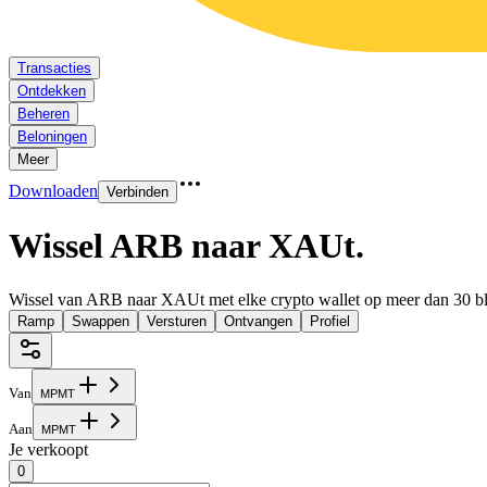
Transacties
Ontdekken
Beheren
Beloningen
Meer
Downloaden
Verbinden
Wissel ARB naar XAUt
.
Wissel van ARB naar XAUt met elke crypto wallet op meer dan 30 b
Ramp
Swappen
Versturen
Ontvangen
Profiel
Van
M
P
M
T
Aan
M
P
M
T
Je verkoopt
0