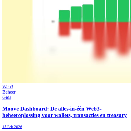
Web3
Beheer
Gids
Moove Dashboard: De alles-in-één Web3-
beheeroplossing voor wallets, transacties en treasury
15 Feb 2026