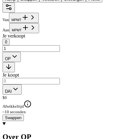
Van
M
P
M
T
Aan
M
P
M
T
Je verkoopt
0
OP
Je koopt
DAI
$
0
Afwikkeltijd
~10 seconden
Swappen
Over OP