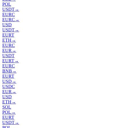
POL
USDT
→
EURC
EURC
→
USD
USDT
→
EURT
ETH
→
EURC
EUR
→
USDT
EURT
→
EURC
BNB
→
EURT
USD
→
USDC
EUR
→
USD
ETH
→
SOL
POL
→
EURT
USDT
→
POL