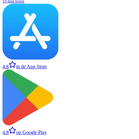
10 min lezen
4.8
in de App Store
4.8
op Google Play