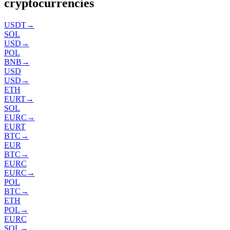
cryptocurrencies
USDT
→
SOL
USD
→
POL
BNB
→
USD
USD
→
ETH
EURT
→
SOL
EURC
→
EURT
BTC
→
EUR
BTC
→
EURC
EURC
→
POL
BTC
→
ETH
POL
→
EURC
SOL
→