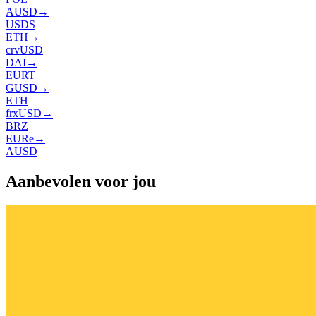
AUSD
→
USDS
ETH
→
crvUSD
DAI
→
EURT
GUSD
→
ETH
frxUSD
→
BRZ
EURe
→
AUSD
Aanbevolen voor jou