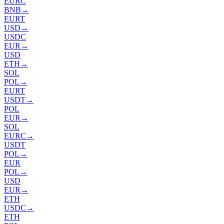
EURC
BNB
→
EURT
USD
→
USDC
EUR
→
USD
ETH
→
SOL
POL
→
EURT
USDT
→
POL
EUR
→
SOL
EURC
→
USDT
POL
→
EUR
POL
→
USD
EUR
→
ETH
USDC
→
ETH