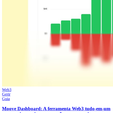
Web3
Gerir
Guia
Moove Dashboard: A ferramenta Web3 tudo-em-um