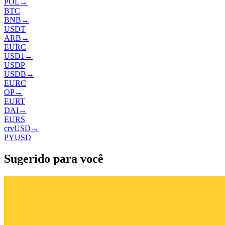
POL
→
BTC
BNB
→
USDT
ARB
→
EURC
USD1
→
USDP
USDB
→
EURC
OP
→
EURT
DAI
→
EURS
crvUSD
→
PYUSD
Sugerido para você