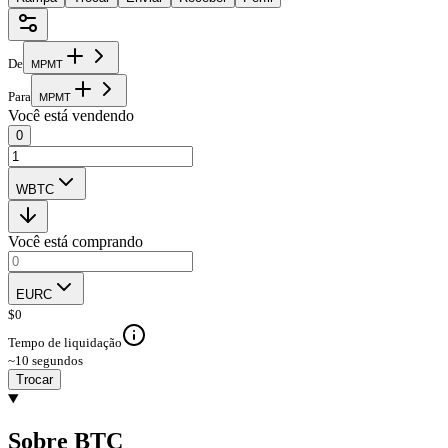
De
M
P
M
T
Para
M
P
M
T
Você está vendendo
0
WBTC
Você está comprando
EURC
$
0
Tempo de liquidação
~10 segundos
Trocar
Sobre BTC