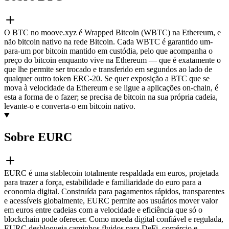
O BTC no moove.xyz é Wrapped Bitcoin (WBTC) na Ethereum, e
não bitcoin nativo na rede Bitcoin. Cada WBTC é garantido um-
para-um por bitcoin mantido em custódia, pelo que acompanha o
preço do bitcoin enquanto vive na Ethereum — que é exatamente o
que lhe permite ser trocado e transferido em segundos ao lado de
qualquer outro token ERC-20. Se quer exposição a BTC que se
mova à velocidade da Ethereum e se ligue a aplicações on-chain, é
esta a forma de o fazer; se precisa de bitcoin na sua própria cadeia,
levante-o e converta-o em bitcoin nativo.
Sobre EURC
EURC é uma stablecoin totalmente respaldada em euros, projetada
para trazer a força, estabilidade e familiaridade do euro para a
economia digital. Construída para pagamentos rápidos, transparentes
e acessíveis globalmente, EURC permite aos usuários mover valor
em euros entre cadeias com a velocidade e eficiência que só o
blockchain pode oferecer. Como moeda digital confiável e regulada,
EURC desbloqueia caminhos fluidos para DeFi, comércio e