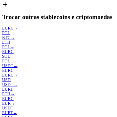
Trocar outras stablecoins e criptomoedas
EURC
→
POL
BTC
→
ETH
POL
→
EURC
SOL
→
POL
USDT
→
EURC
EURC
→
USD
USDT
→
EURT
ETH
→
EURC
EUR
→
USDT
EURT
→