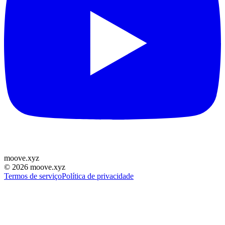
moove
.
xyz
©
2026
moove.xyz
Termos de serviço
Política de privacidade