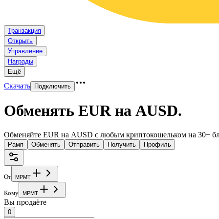
Транзакция
Открыть
Управление
Награды
Ещё
Скачать
Подключить
Обменять EUR на AUSD
.
Обменяйте EUR на AUSD с любым криптокошельком на 30+ бл
Рамп
Обменять
Отправить
Получить
Профиль
От
M
P
M
T
Кому
M
P
M
T
Вы продаёте
0