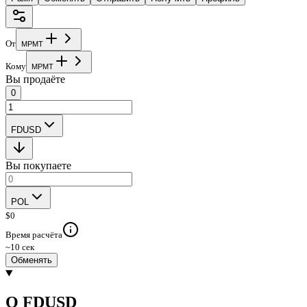
От
M
P
M
T
Кому
M
P
M
T
Вы продаёте
0
FDUSD
Вы покупаете
POL
$
0
Время расчёта
~10 сек
Обменять
О FDUSD