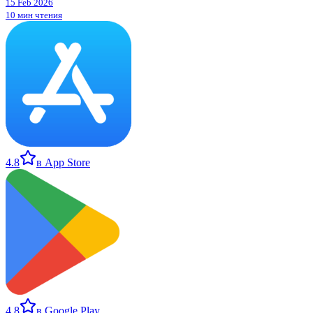
15 Feb 2026
10 мин чтения
4.8
в App Store
4.8
в Google Play