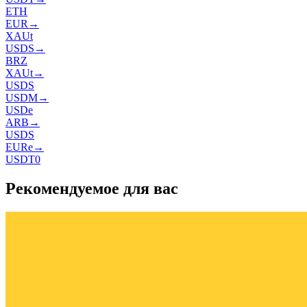
ETH
EUR
→
XAUt
USDS
→
BRZ
XAUt
→
USDS
USDM
→
USDe
ARB
→
USDS
EURe
→
USDT0
Рекомендуемое для вас