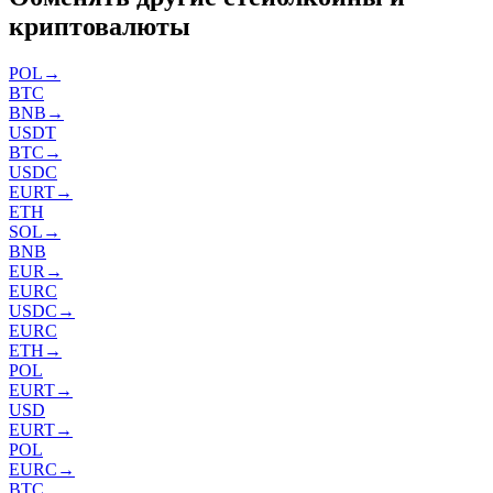
криптовалюты
POL
→
BTC
BNB
→
USDT
BTC
→
USDC
EURT
→
ETH
SOL
→
BNB
EUR
→
EURC
USDC
→
EURC
ETH
→
POL
EURT
→
USD
EURT
→
POL
EURC
→
BTC