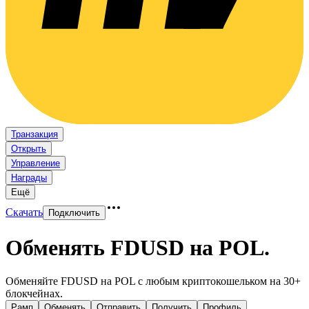
Транзакция
Открыть
Управление
Награды
Ещё
Скачать
Подключить
Обменять FDUSD на POL
.
Обменяйте FDUSD на POL с любым криптокошельком на 30+
блокчейнах.
Рамп
Обменять
Отправить
Получить
Профиль