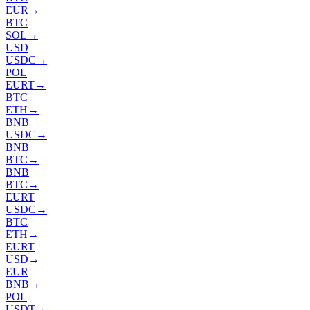
EUR
→
BTC
SOL
→
USD
USDC
→
POL
EURT
→
BTC
ETH
→
BNB
USDC
→
BNB
BTC
→
BNB
BTC
→
EURT
USDC
→
BTC
ETH
→
EURT
USD
→
EUR
BNB
→
POL
USDT
→