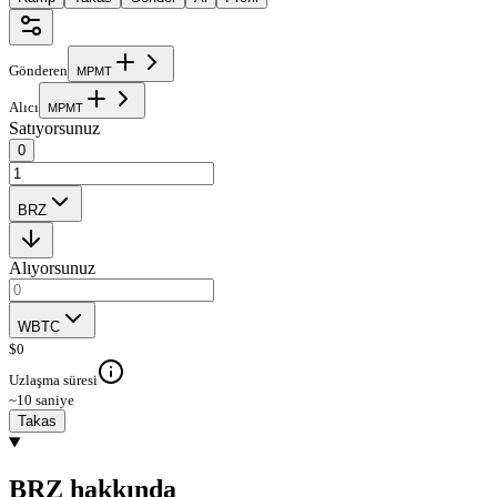
Gönderen
M
P
M
T
Alıcı
M
P
M
T
Satıyorsunuz
0
BRZ
Alıyorsunuz
WBTC
$
0
Uzlaşma süresi
~10 saniye
Takas
BRZ hakkında