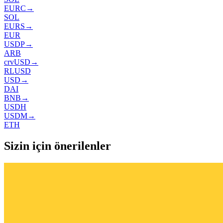
EURC
→
SOL
EURS
→
EUR
USDP
→
ARB
crvUSD
→
RLUSD
USD
→
DAI
BNB
→
USDH
USDM
→
ETH
Sizin için önerilenler