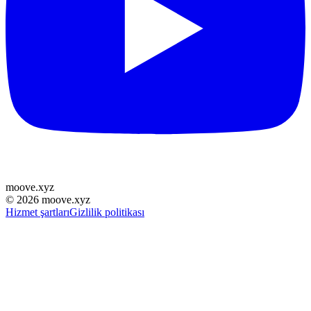
moove
.
xyz
©
2026
moove.xyz
Hizmet şartları
Gizlilik politikası