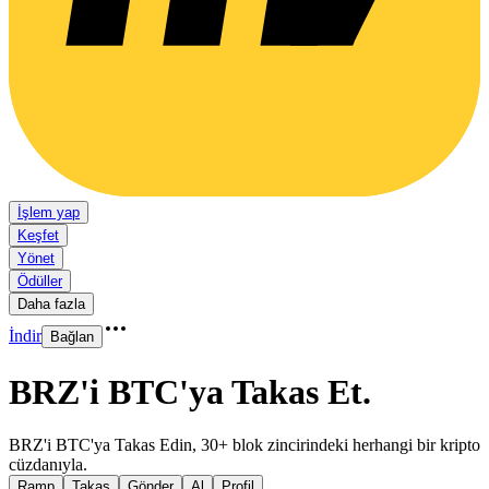
İşlem yap
Keşfet
Yönet
Ödüller
Daha fazla
İndir
Bağlan
BRZ'i BTC'ya Takas Et
.
BRZ'i BTC'ya Takas Edin, 30+ blok zincirindeki herhangi bir kripto
cüzdanıyla.
Ramp
Takas
Gönder
Al
Profil