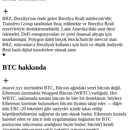
BRZ, Brezilya'nın önde gelen Brezilya Reali stablecoin'idir;
Transfero Group tarafından ihraç edilmekte ve Brezilya Reali
rezervleriyle desteklenmektedir. Latin Amerika'daki sınır ötesi
ödemeler, DeFi entegrasyonları ve yerel finansal altyapı için
tasarlanmıştır. Polygon dahil birçok blockchain'de mevcut olan
BRZ, milyonlarca Brezilyalı kullanıcı için hızlı ve düşük maliyetli
Real bazlı dijital transferlere olanak tanır.
BTC hakkında
moove.xyz üzerindeki BTC, Bitcoin ağındaki yerel bitcoin değil,
Ethereum üzerindeki Wrapped Bitcoin (WBTC) varlığıdır. Her
WBTC, saklamada tutulan bitcoin ile bire bir desteklenir; böylece
Ethereum üzerinde bulunurken bitcoin fiyatını takip eder — diğer
tüm ERC-20 tokenleri gibi saniyeler içinde takas edilip
köprülenebilmesini sağlayan da tam olarak budur. Ethereum hızında
hareket eden ve zincir üstü uygulamalara bağlanan bir BTC
pozisyonu istiyorsanız aradığınız biçim budur; bitcoin'i kendi
zincirinde istiyorsanız çekip paketini açmanız gerekir.