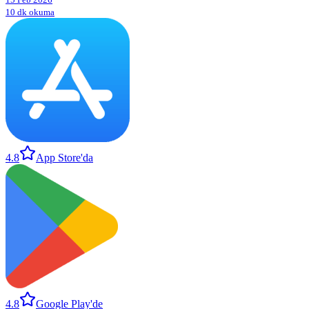
10 dk okuma
4.8
App Store'da
4.8
Google Play'de