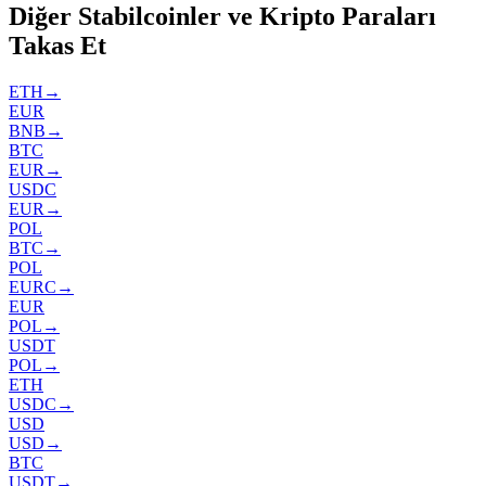
Diğer Stabilcoinler ve Kripto Paraları
Takas Et
ETH
→
EUR
BNB
→
BTC
EUR
→
USDC
EUR
→
POL
BTC
→
POL
EURC
→
EUR
POL
→
USDT
POL
→
ETH
USDC
→
USD
USD
→
BTC
USDT
→