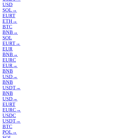
USD
SOL
→
EURT
ETH
→
BTC
BNB
→
SOL
EURT
→
EUR
BNB
→
EURC
EUR
→
BNB
USD
→
BNB
USDT
→
BNB
USD
→
EURT
EURC
→
USDC
USDT
→
BTC
POL
→
SOL