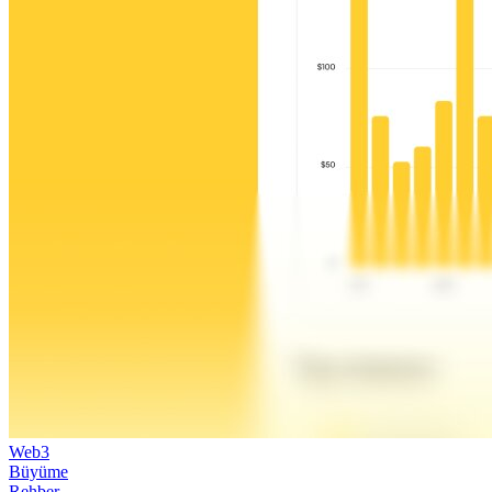
Web3
Büyüme
Rehber