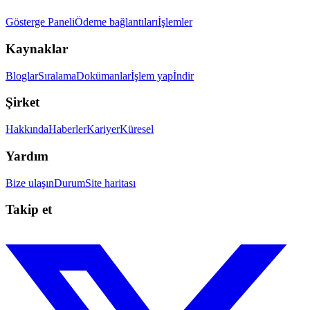
Gösterge Paneli
Ödeme bağlantıları
İşlemler
Kaynaklar
Bloglar
Sıralama
Dokümanlar
İşlem yap
İndir
Şirket
Hakkında
Haberler
Kariyer
Küresel
Yardım
Bize ulaşın
Durum
Site haritası
Takip et