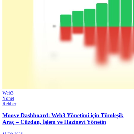
Web3
Yönet
Rehber
Moove Dashboard: Web3 Yönetimi için Tümleşik
Araç – Cüzdan, İşlem ve Hazineyi Yönetin
15 Feb 2026