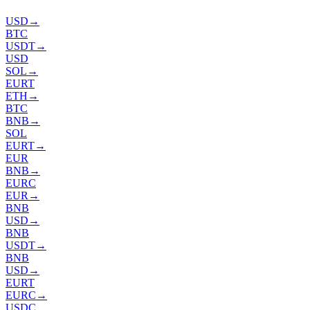
USD
→
BTC
USDT
→
USD
SOL
→
EURT
ETH
→
BTC
BNB
→
SOL
EURT
→
EUR
BNB
→
EURC
EUR
→
BNB
USD
→
BNB
USDT
→
BNB
USD
→
EURT
EURC
→
USDC