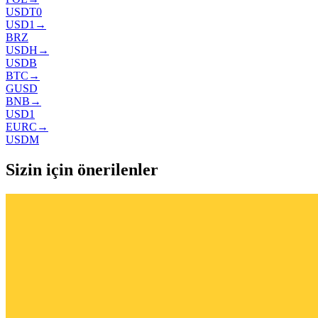
USDT0
USD1
→
BRZ
USDH
→
USDB
BTC
→
GUSD
BNB
→
USD1
EURC
→
USDM
Sizin için önerilenler