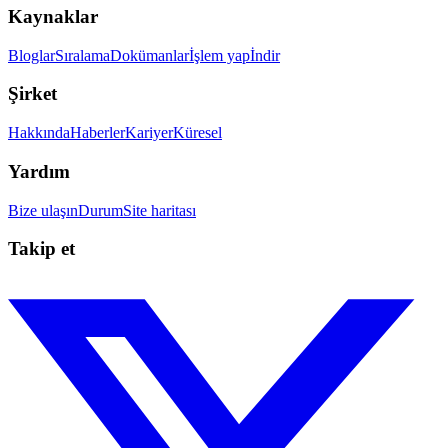
Kaynaklar
Bloglar
Sıralama
Dokümanlar
İşlem yap
İndir
Şirket
Hakkında
Haberler
Kariyer
Küresel
Yardım
Bize ulaşın
Durum
Site haritası
Takip et