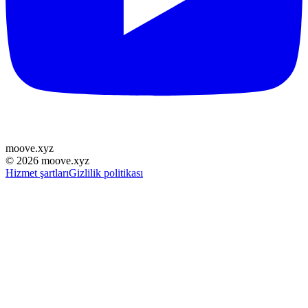
moove
.
xyz
©
2026
moove.xyz
Hizmet şartları
Gizlilik politikası