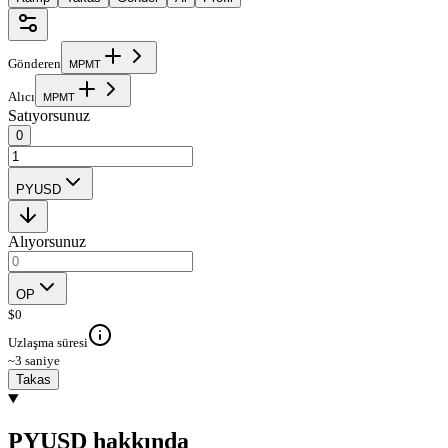
Gönderen
M
P
M
T
Alıcı
M
P
M
T
Satıyorsunuz
0
PYUSD
Alıyorsunuz
OP
$
0
Uzlaşma süresi
~3 saniye
Takas
PYUSD hakkında