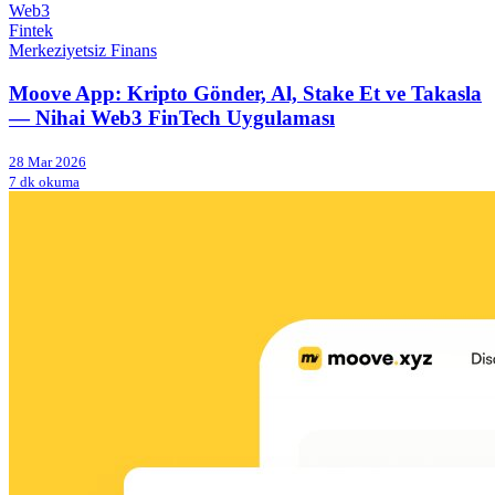
Web3
Fintek
Merkeziyetsiz Finans
Moove App: Kripto Gönder, Al, Stake Et ve Takasla
— Nihai Web3 FinTech Uygulaması
28 Mar 2026
7 dk okuma