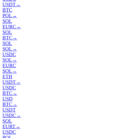
USDT
→
BTC
POL
→
SOL
EURC
→
SOL
BTC
→
SOL
SOL
→
USDC
SOL
→
EURC
SOL
→
ETH
USDT
→
USDC
BTC
→
USD
BTC
→
USDT
USDC
→
SOL
EURT
→
USDC
POL
→