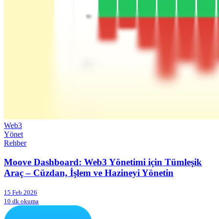
Web3
Yönet
Rehber
Moove Dashboard: Web3 Yönetimi için Tümleşik
Araç – Cüzdan, İşlem ve Hazineyi Yönetin
15 Feb 2026
10 dk okuma