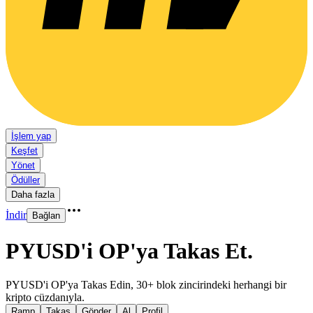
İşlem yap
Keşfet
Yönet
Ödüller
Daha fazla
İndir
Bağlan
PYUSD'i OP'ya Takas Et
.
PYUSD'i OP'ya Takas Edin, 30+ blok zincirindeki herhangi bir
kripto cüzdanıyla.
Ramp
Takas
Gönder
Al
Profil