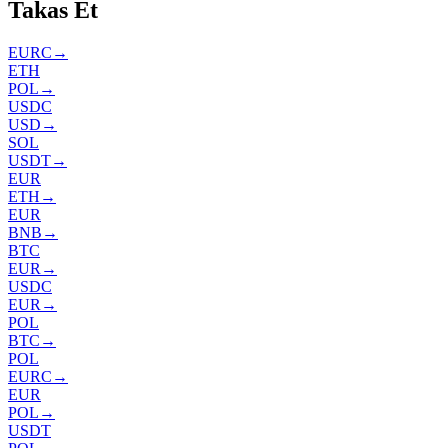
Takas Et
EURC
→
ETH
POL
→
USDC
USD
→
SOL
USDT
→
EUR
ETH
→
EUR
BNB
→
BTC
EUR
→
USDC
EUR
→
POL
BTC
→
POL
EURC
→
EUR
POL
→
USDT