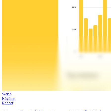
Web3
Büyüme
Rehber