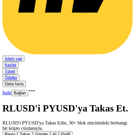
İşlem yap
Keşfet
Yönet
Ödüller
Daha fazla
İndir
Bağlan
RLUSD'i PYUSD'ya Takas Et
.
RLUSD'i PYUSD'ya Takas Edin, 30+ blok zincirindeki herhangi
bir kripto cüzdanıyla.
Ramp
Takas
Gönder
Al
Profil