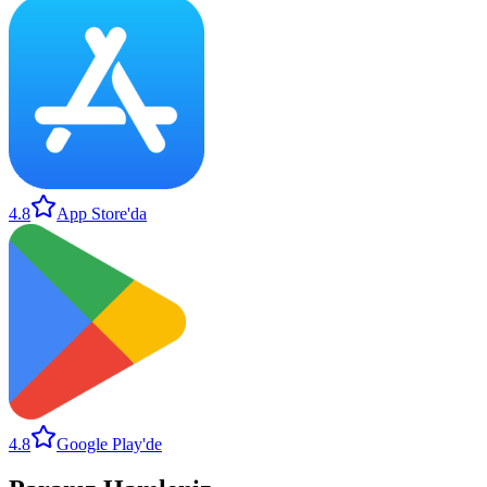
4.8
App Store'da
4.8
Google Play'de