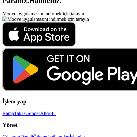
Paranız
.
Hamleniz
.
Moove uygulamasını indirmek için tarayın
İşlem yap
Ramp
Takas
Gönder
Al
Profil
Yönet
Gösterge Paneli
Ödeme bağlantıları
İşlemler