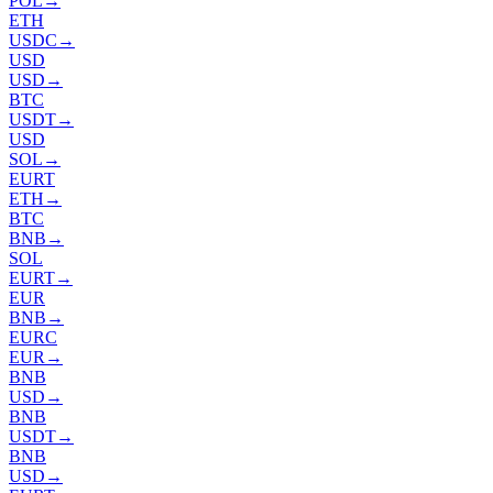
POL
→
ETH
USDC
→
USD
USD
→
BTC
USDT
→
USD
SOL
→
EURT
ETH
→
BTC
BNB
→
SOL
EURT
→
EUR
BNB
→
EURC
EUR
→
BNB
USD
→
BNB
USDT
→
BNB
USD
→