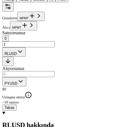
Gönderen
M
P
M
T
Alıcı
M
P
M
T
Satıyorsunuz
0
RLUSD
Alıyorsunuz
PYUSD
$
0
Uzlaşma süresi
~10 saniye
Takas
RLUSD hakkında