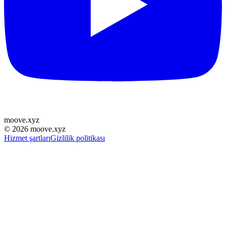
moove
.
xyz
©
2026
moove.xyz
Hizmet şartları
Gizlilik politikası