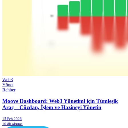
Web3
Yönet
Rehber
Moove Dashboard: Web3 Yönetimi için Tümleşik
Araç – Cüzdan, İşlem ve Hazineyi Yönetin
15 Feb 2026
10 dk okuma