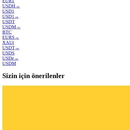
EURT
USDH
→
USD1
USD1
→
USDT
USDM
→
BTC
EURS
→
XAUt
USDT
→
USDS
USDe
→
USDM
Sizin için önerilenler