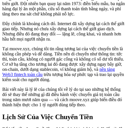
biên giới. Đột nhiên bạn quay lại năm 1973: điền biểu mẫu, ba ngân
hàng đại lý ăn một phần, cửa sổ thanh toán tính bằng ngày, và phí
tăng theo ma sát chứ không phải nỗ lực.
Đây chính là khoảng cách đó. Internet đã xây dựng lại cách thế giới
giao tiếp. Nhưng nó chưa xây dựng lại cách thế giới giao dịch.
Nhưng điều đó đang thay đổi — lặng lẽ, công khai, và nhanh hơn
hầu hết mọi người nhận ra.
Tại moove.xyz, chúng tôi tin rằng tương lai của việc chuyển tiền là
không cần phép và dễ dàng. Tiền nên di chuyển như thông tin: tức
thì, toàn cầu, không có người gác cổng và không có số dư tối thiểu.
Cơ sở hạ tầng cho tương lai đó đang được xây dựng ngay bây giờ,
on-chain, dưới dạng stablecoin, ví không giám hộ, và
nền tảng
Web3 fintech toàn cầu
trừu tượng hóa sự phức tạp và trao lại quyền
kiểm soát cho người dùng.
Bài viết này là lý lẽ của chúng tôi về lý do tại sao những hệ thống
đó sẽ thay thế những gì đã điều hành việc chuyển giá trị toàn cầu
trong năm mươi năm qua — và cách moove.xyz giúp biến điều đó
thành hiện thực cho 1 tỷ người dùng tiếp theo.
Lịch Sử Của Việc Chuyển Tiền