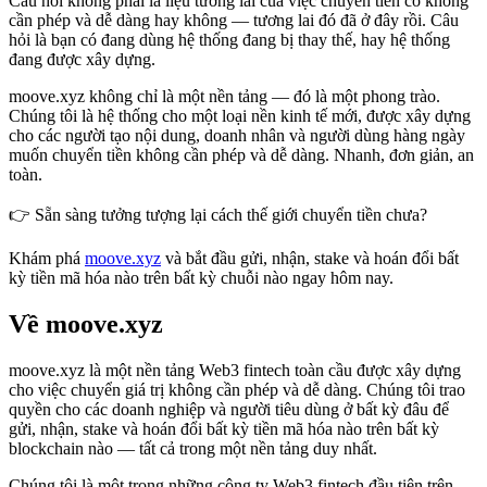
Câu hỏi không phải là liệu tương lai của việc chuyển tiền có không
cần phép và dễ dàng hay không — tương lai đó đã ở đây rồi. Câu
hỏi là bạn có đang dùng hệ thống đang bị thay thế, hay hệ thống
đang được xây dựng.
moove.xyz không chỉ là một nền tảng — đó là một phong trào.
Chúng tôi là hệ thống cho một loại nền kinh tế mới, được xây dựng
cho các người tạo nội dung, doanh nhân và người dùng hàng ngày
muốn chuyển tiền không cần phép và dễ dàng. Nhanh, đơn giản, an
toàn.
👉 Sẵn sàng tưởng tượng lại cách thế giới chuyển tiền chưa?
Khám phá
moove.xyz
và bắt đầu gửi, nhận, stake và hoán đổi bất
kỳ tiền mã hóa nào trên bất kỳ chuỗi nào ngay hôm nay.
Về moove.xyz
moove.xyz là một nền tảng Web3 fintech toàn cầu được xây dựng
cho việc chuyển giá trị không cần phép và dễ dàng. Chúng tôi trao
quyền cho các doanh nghiệp và người tiêu dùng ở bất kỳ đâu để
gửi, nhận, stake và hoán đổi bất kỳ tiền mã hóa nào trên bất kỳ
blockchain nào — tất cả trong một nền tảng duy nhất.
Chúng tôi là một trong những công ty Web3 fintech đầu tiên trên