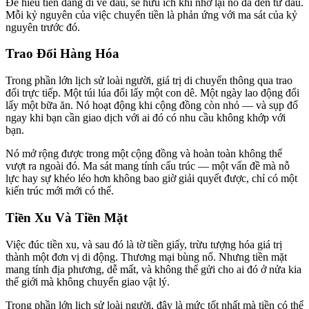
Để hiểu tiền đang đi về đâu, sẽ hữu ích khi nhớ lại nó đã đến từ đâu.
Mỗi kỷ nguyên của việc chuyển tiền là phản ứng với ma sát của kỷ
nguyên trước đó.
Trao Đổi Hàng Hóa
Trong phần lớn lịch sử loài người, giá trị di chuyển thông qua trao
đổi trực tiếp. Một túi lúa đổi lấy một con dê. Một ngày lao động đổi
lấy một bữa ăn. Nó hoạt động khi cộng đồng còn nhỏ — và sụp đổ
ngay khi bạn cần giao dịch với ai đó có nhu cầu không khớp với
bạn.
Nó mở rộng được trong một cộng đồng và hoàn toàn không thể
vượt ra ngoài đó. Ma sát mang tính cấu trúc — một vấn đề mà nỗ
lực hay sự khéo léo hơn không bao giờ giải quyết được, chỉ có một
kiến trúc mới mới có thể.
Tiền Xu Và Tiền Mặt
Việc đúc tiền xu, và sau đó là tờ tiền giấy, trừu tượng hóa giá trị
thành một đơn vị di động. Thương mại bùng nổ. Nhưng tiền mặt
mang tính địa phương, dễ mất, và không thể gửi cho ai đó ở nửa kia
thế giới mà không chuyển giao vật lý.
Trong phần lớn lịch sử loài người, đây là mức tốt nhất mà tiền có thể