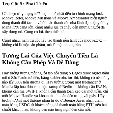
Trụ Cột 5: Phát Triển
Các hiệu ứng mạng lưới mạnh mẽ nhất đến từ chính mạng lưới.
Moove Refer, Moove Missions và Moove Ambassador biến người
dùng thành đối tác — và đối tác thành các nhà lãnh đạo cộng đồng.
Mạng lưới càng lớn, càng nhiều giá trị chảy đến những người đã
xây dựng nó. Cùng có lợi, theo thiết kế.
Cùng nhau, năm trụ cột này tạo thành nền tảng của moove.xyz —
không chỉ là một sản phẩm, mà là một phong trào.
Tương Lai Của Việc Chuyển Tiền Là
Không Cần Phép Và Dễ Dàng
Hãy tưởng tượng một người tạo nội dung ở Lagos được người hâm
mộ ở São Paulo trả tiền, bằng stablecoin, tức thì, không có nền tảng
nào lấy 30% trên đường đi. Hãy tưởng tượng một freelancer ở
Manila lập hóa đơn cho một startup ở Berlin — không cần IBAN,
không cần mã SWIFT, không cần thanh toán kéo dài một tuần, chỉ
một Moove Handle và khoản thanh toán đến trong vài giây. Hãy
tưởng tượng một thương nhân tự do ở Buenos Aires nhận thanh
toán bằng USDC từ khách hàng đã thanh toán bằng ETH trên hai
chuỗi khác nhau, không bên nào từng nghĩ đến cầu nối.