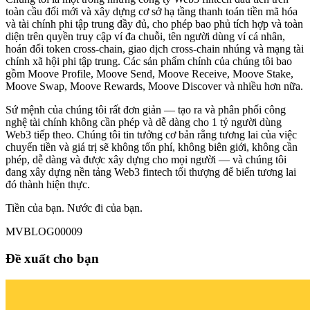
toàn cầu đổi mới và xây dựng cơ sở hạ tầng thanh toán tiền mã hóa
và tài chính phi tập trung đầy đủ, cho phép bao phủ tích hợp và toàn
diện trên quyền truy cập ví đa chuỗi, tên người dùng ví cá nhân,
hoán đổi token cross-chain, giao dịch cross-chain nhúng và mạng tài
chính xã hội phi tập trung. Các sản phẩm chính của chúng tôi bao
gồm Moove Profile, Moove Send, Moove Receive, Moove Stake,
Moove Swap, Moove Rewards, Moove Discover và nhiều hơn nữa.
Sứ mệnh của chúng tôi rất đơn giản — tạo ra và phân phối công
nghệ tài chính không cần phép và dễ dàng cho 1 tỷ người dùng
Web3 tiếp theo. Chúng tôi tin tưởng cơ bản rằng tương lai của việc
chuyển tiền và giá trị sẽ không tốn phí, không biên giới, không cần
phép, dễ dàng và được xây dựng cho mọi người — và chúng tôi
đang xây dựng nền tảng Web3 fintech tối thượng để biến tương lai
đó thành hiện thực.
Tiền của bạn. Nước đi của bạn.
MVBLOG00009
Đề xuất cho bạn