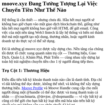
moove.xyz Đang Tưởng Tượng Lại Việc
Chuyển Tiền Như Thế Nào
Hệ thống là cần thiết — nhưng chưa đủ. Hầu hết mọi người sẽ
không bao giờ chạm vào một giao dịch blockchain thô, giống như
hầu hết mọi người không bao giờ viết HTML để gửi email. Công
việc của một nền tảng Web3 fintech là lấy hệ thống và biến nó thành
thứ mà một người tạo nội dung, thương nhân, hoặc người kinh
doanh tự do thực sự có thể sử dụng.
Đó là những gì moove.xyz được xây dựng cho. Nền tảng của chúng
tôi được tổ chức xung quanh năm trụ cột — Thương hiệu, Giao
Dịch, Quản Lý, Khám Phá, Phát Triển — cùng nhau xây dựng lại
toàn bộ trải nghiệm chuyển tiền cho 1 tỷ người dùng tiếp theo.
Trụ Cột 1: Thương Hiệu
Điều đầu tiên bất kỳ khoản thanh toán nào cần là danh tính. Địa chỉ
ví dài không thể đọc được, không thể nhớ, và không thể xây dựng
thương hiệu.
Moove Profile
và Moove Handle cung cấp cho mỗi
người dùng một @handle có thể đọc được và trang thanh toán cá
nhân — @coachmaria, @devjoe, @shopmanilla — vì vậy bất kỳ ai
cũng có thể gửi cho bạn bất kỳ loại tiền mã hóa nào trên bất kỳ
chuỗi nào mà không cần sao chép chuỗi 42 ký tự.