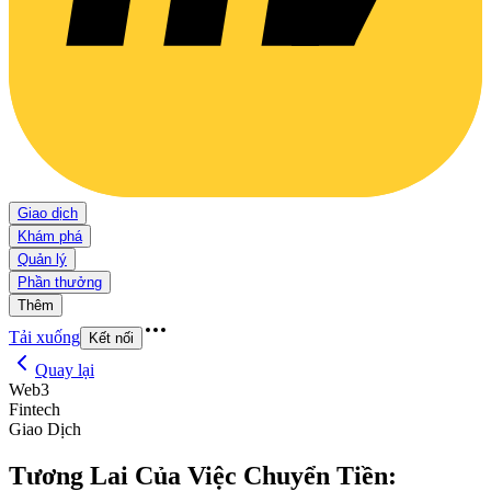
Giao dịch
Khám phá
Quản lý
Phần thưởng
Thêm
Tải xuống
Kết nối
Quay lại
Web3
Fintech
Giao Dịch
Tương Lai Của Việc Chuyển Tiền: