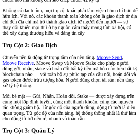
Không có danh tính, mọi trụ cột khác phải làm việc chăm chỉ hơn để
hữu ích. Với nó, các khoản thanh toán không còn là giao dịch từ địa
chỉ đến địa chỉ mà trở thành giao dịch từ người đến người — sự
thay đổi khiến mọi thứ ở hạ nguồn cảm thấy mang tính xã hội, có
thể xây dựng thương hiệu và đáng tin cậy.
Trụ Cột 2: Giao Dịch
Chuyển tiền là động từ trọng tâm của nền tảng.
Moove Send
,
Moove Receive
, Moove Swap và Moove Stake cho phép người
dùng gửi, nhận, stake và hoán đổi bất kỳ tiền mã hóa nào trên bất kỳ
blockchain nào — với toàn bộ sự phức tạp của cầu nối, hoán đổi và
gas token được trừu tượng hóa. Người dùng chọn tài sản; nền tảng
xử lý hệ thống.
Mỗi bề mặt — Gửi, Nhận, Hoán đổi, Stake — được xây dựng trên
cùng một lớp định tuyến, cùng một thanh khoản, cùng các nguyên
tắc không giám hộ. Từ góc độ của người dùng, động từ mới là điều
quan trọng. Từ góc độ của nền tảng, hệ thống thống nhất là thứ làm
cho động từ trở nên rẻ, nhanh và toàn cầu.
Trụ Cột 3: Quản Lý