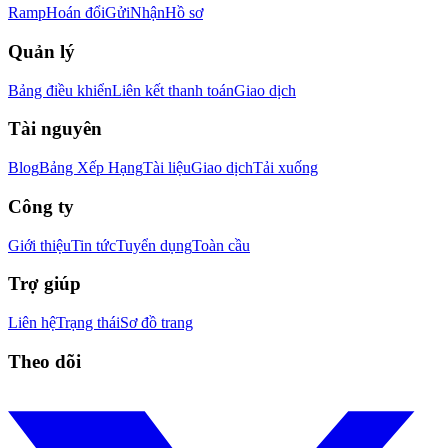
Ramp
Hoán đổi
Gửi
Nhận
Hồ sơ
Quản lý
Bảng điều khiển
Liên kết thanh toán
Giao dịch
Tài nguyên
Blog
Bảng Xếp Hạng
Tài liệu
Giao dịch
Tải xuống
Công ty
Giới thiệu
Tin tức
Tuyển dụng
Toàn cầu
Trợ giúp
Liên hệ
Trạng thái
Sơ đồ trang
Theo dõi