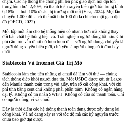
chậm. Các hệ thống thẻ chồng phí lên phí: giao dịch nội địa tốn
trung bình hơn 2,40%, và thanh toán xuyên biên giới tốn trung bình
6,18% — hơn 10% ở các thị trường mới nổi (Visa, 2024). Một lần
chuyển 1.000 đô la có thể mất hơn 100 đô la chỉ cho một giao dịch
đó (OECD, 2022).
Mỗi lớp mới làm cho hệ thống hiện có nhanh hơn mà không thay
đổi bản chất hệ thống hiện có. Trải nghiệm người dùng tốt hơn. Chi
phí cấu trúc vẫn ở nơi nó luôn luôn ở — với người dùng, chủ yếu là
người dùng xuyên biên giới, chủ yếu là người dùng có ít đòn bẩy
nhất.
Stablecoin Và Internet Giá Trị Mở
Stablecoin làm cho tiền những gì email đã làm với thư — chúng
tách thông điệp khỏi người đưa tin. Một USDC được gửi từ Lagos
đến Manila thanh toán trong vài giây, trên sổ cái công khai, với chi
phí tính bằng cent chứ không phải phần trăm. Không có ngân hàng
đại lý. Không có tin nhắn SWIFT. Không có cửa sổ thanh toán. Chỉ
có người dùng, ví và chuỗi.
Đây là thời điểm các hệ thống thanh toán đang được xây dựng lại
công khai. Và nó đang xảy ra với tốc độ mà các kỷ nguyên trước
chưa bao giờ đạt được.