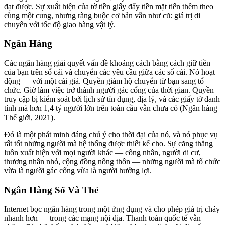
đạt được. Sự xuất hiện của tờ tiền giấy đẩy tiền mặt tiến thêm theo
cùng một cung, nhưng ràng buộc cơ bản vẫn như cũ: giá trị di
chuyển với tốc độ giao hàng vật lý.
Ngân Hàng
Các ngân hàng giải quyết vấn đề khoảng cách bằng cách giữ tiền
của bạn trên sổ cái và chuyển các yêu cầu giữa các sổ cái. Nó hoạt
động — với một cái giá. Quyền giám hộ chuyển từ bạn sang tổ
chức. Giờ làm việc trở thành người gác cổng của thời gian. Quyền
truy cập bị kiểm soát bởi lịch sử tín dụng, địa lý, và các giấy tờ danh
tính mà hơn 1,4 tỷ người lớn trên toàn cầu vẫn chưa có (Ngân hàng
Thế giới, 2021).
Đó là một phát minh đáng chú ý cho thời đại của nó, và nó phục vụ
rất tốt những người mà hệ thống được thiết kế cho. Sự căng thẳng
luôn xuất hiện với mọi người khác — công nhân, người di cư,
thương nhân nhỏ, cộng đồng nông thôn — những người mà tổ chức
vừa là người gác cổng vừa là người hưởng lợi.
Ngân Hàng Số Và Thẻ
Internet bọc ngân hàng trong một ứng dụng và cho phép giá trị chảy
nhanh hơn — trong các mạng nội địa. Thanh toán quốc tế vẫn