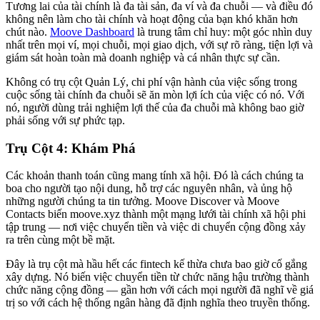
Tương lai của tài chính là đa tài sản, đa ví và đa chuỗi — và điều đó
không nên làm cho tài chính và hoạt động của bạn khó khăn hơn
chút nào.
Moove Dashboard
là trung tâm chỉ huy: một góc nhìn duy
nhất trên mọi ví, mọi chuỗi, mọi giao dịch, với sự rõ ràng, tiện lợi và
giám sát hoàn toàn mà doanh nghiệp và cá nhân thực sự cần.
Không có trụ cột Quản Lý, chi phí vận hành của việc sống trong
cuộc sống tài chính đa chuỗi sẽ ăn mòn lợi ích của việc có nó. Với
nó, người dùng trải nghiệm lợi thế của đa chuỗi mà không bao giờ
phải sống với sự phức tạp.
Trụ Cột 4: Khám Phá
Các khoản thanh toán cũng mang tính xã hội. Đó là cách chúng ta
boa cho người tạo nội dung, hỗ trợ các nguyên nhân, và ủng hộ
những người chúng ta tin tưởng. Moove Discover và Moove
Contacts biến moove.xyz thành một mạng lưới tài chính xã hội phi
tập trung — nơi việc chuyển tiền và việc di chuyển cộng đồng xảy
ra trên cùng một bề mặt.
Đây là trụ cột mà hầu hết các fintech kế thừa chưa bao giờ cố gắng
xây dựng. Nó biến việc chuyển tiền từ chức năng hậu trường thành
chức năng cộng đồng — gần hơn với cách mọi người đã nghĩ về giá
trị so với cách hệ thống ngân hàng đã định nghĩa theo truyền thống.