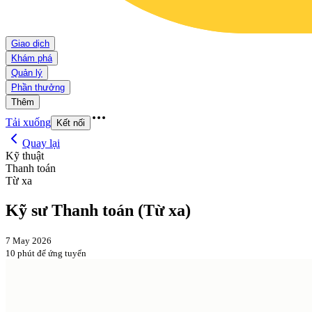
Giao dịch
Khám phá
Quản lý
Phần thưởng
Thêm
Tải xuống
Kết nối
Quay lại
Kỹ thuật
Thanh toán
Từ xa
Kỹ sư Thanh toán (Từ xa)
7 May 2026
10 phút để ứng tuyển