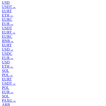
USD
USDT
→
EURT
ETH
→
EURC
EUR
→
USDT
EURT
→
EURC
BNB
→
EURT
USD
→
USDC
EUR
→
USD
ETH
→
SOL
POL
→
EURT
USDT
→
POL
EUR
→
SOL
PAXG
→
ARB