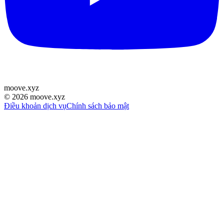
moove
.
xyz
©
2026
moove.xyz
Điều khoản dịch vụ
Chính sách bảo mật