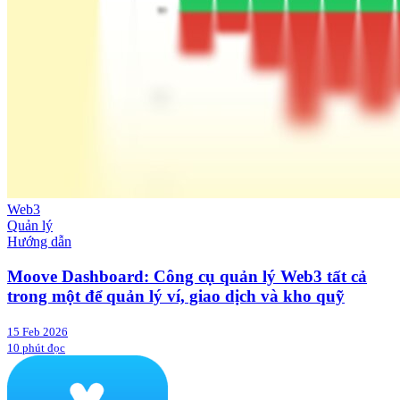
Web3
Quản lý
Hướng dẫn
Moove Dashboard: Công cụ quản lý Web3 tất cả
trong một để quản lý ví, giao dịch và kho quỹ
15 Feb 2026
10 phút đọc