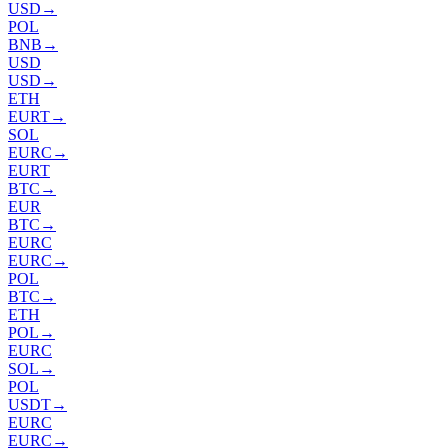
USD
→
POL
BNB
→
USD
USD
→
ETH
EURT
→
SOL
EURC
→
EURT
BTC
→
EUR
BTC
→
EURC
EURC
→
POL
BTC
→
ETH
POL
→
EURC
SOL
→
POL
USDT
→
EURC
EURC
→