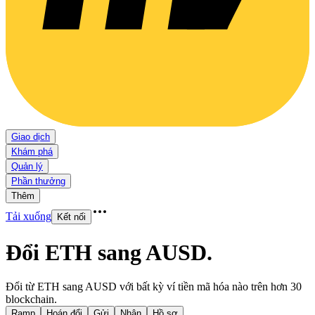
Giao dịch
Khám phá
Quản lý
Phần thưởng
Thêm
Tải xuống
Kết nối
Đổi ETH sang AUSD
.
Đổi từ ETH sang AUSD với bất kỳ ví tiền mã hóa nào trên hơn 30
blockchain.
Ramp
Hoán đổi
Gửi
Nhận
Hồ sơ