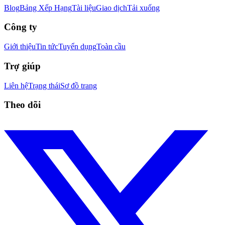
Blog
Bảng Xếp Hạng
Tài liệu
Giao dịch
Tải xuống
Công ty
Giới thiệu
Tin tức
Tuyển dụng
Toàn cầu
Trợ giúp
Liên hệ
Trạng thái
Sơ đồ trang
Theo dõi