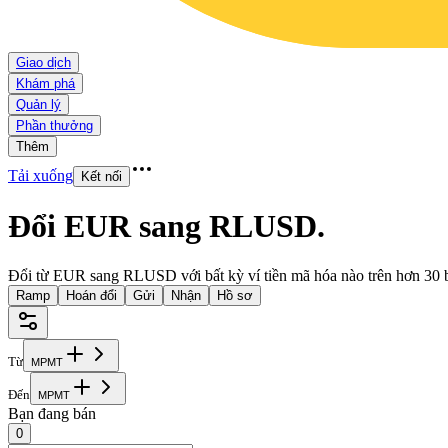
Giao dịch
Khám phá
Quản lý
Phần thưởng
Thêm
Tải xuống
Kết nối
Đổi EUR sang RLUSD
.
Đổi từ EUR sang RLUSD với bất kỳ ví tiền mã hóa nào trên hơn 30 
Ramp
Hoán đổi
Gửi
Nhận
Hồ sơ
Từ
M
P
M
T
Đến
M
P
M
T
Bạn đang bán
0