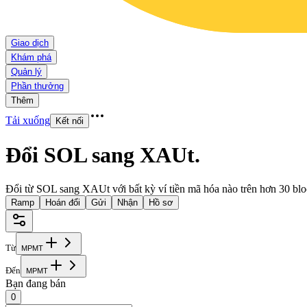
Giao dịch
Khám phá
Quản lý
Phần thưởng
Thêm
Tải xuống
Kết nối
Đổi SOL sang XAUt
.
Đổi từ SOL sang XAUt với bất kỳ ví tiền mã hóa nào trên hơn 30 blo
Ramp
Hoán đổi
Gửi
Nhận
Hồ sơ
Từ
M
P
M
T
Đến
M
P
M
T
Bạn đang bán
0