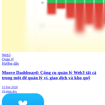
Web3
Quản lý
Hướng dẫn
Moove Dashboard: Công cụ quản lý Web3 tất cả
trong một để quản lý ví, giao dịch và kho quỹ
15 Feb 2026
10 phút đọc