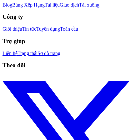
Blog
Bảng Xếp Hạng
Tài liệu
Giao dịch
Tải xuống
Công ty
Giới thiệu
Tin tức
Tuyển dụng
Toàn cầu
Trợ giúp
Liên hệ
Trạng thái
Sơ đồ trang
Theo dõi