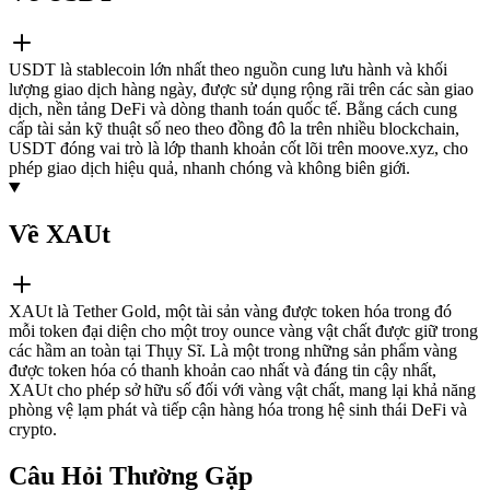
USDT là stablecoin lớn nhất theo nguồn cung lưu hành và khối
lượng giao dịch hàng ngày, được sử dụng rộng rãi trên các sàn giao
dịch, nền tảng DeFi và dòng thanh toán quốc tế. Bằng cách cung
cấp tài sản kỹ thuật số neo theo đồng đô la trên nhiều blockchain,
USDT đóng vai trò là lớp thanh khoản cốt lõi trên moove.xyz, cho
phép giao dịch hiệu quả, nhanh chóng và không biên giới.
Về XAUt
XAUt là Tether Gold, một tài sản vàng được token hóa trong đó
mỗi token đại diện cho một troy ounce vàng vật chất được giữ trong
các hầm an toàn tại Thụy Sĩ. Là một trong những sản phẩm vàng
được token hóa có thanh khoản cao nhất và đáng tin cậy nhất,
XAUt cho phép sở hữu số đối với vàng vật chất, mang lại khả năng
phòng vệ lạm phát và tiếp cận hàng hóa trong hệ sinh thái DeFi và
crypto.
Câu Hỏi Thường Gặp