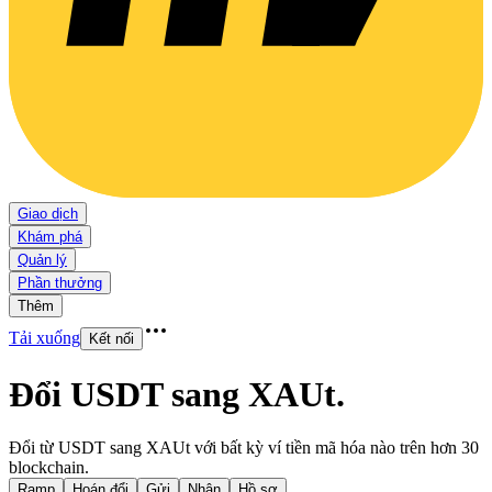
Giao dịch
Khám phá
Quản lý
Phần thưởng
Thêm
Tải xuống
Kết nối
Đổi USDT sang XAUt
.
Đổi từ USDT sang XAUt với bất kỳ ví tiền mã hóa nào trên hơn 30
blockchain.
Ramp
Hoán đổi
Gửi
Nhận
Hồ sơ