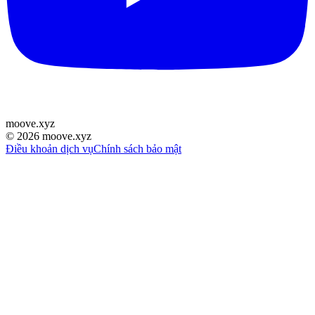
moove
.
xyz
©
2026
moove.xyz
Điều khoản dịch vụ
Chính sách bảo mật