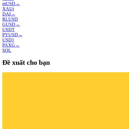
mUSD
→
XAUt
DAI
→
RLUSD
GUSD
→
USDT
PYUSD
→
USD1
PAXG
→
SOL
Đề xuất cho bạn