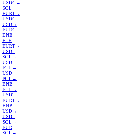
USDC
→
SOL
EURT
→
USDC
USD
→
EURC
BNB
→
ETH
EURT
→
USDT
SOL
→
USDT
ETH
→
USD
POL
→
BNB
ETH
→
USDT
EURT
→
BNB
USD
→
USDT
SOL
→
EUR
SOL
→