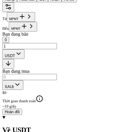
Từ
M
P
M
T
Đến
M
P
M
T
Bạn đang bán
0
USDT
Bạn đang mua
XAUt
$
0
Thời gian thanh toán
~10 giây
Hoán đổi
Về USDT