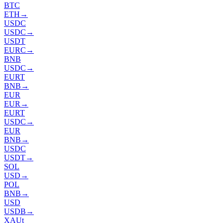
BTC
ETH
→
USDC
USDC
→
USDT
EURC
→
BNB
USDC
→
EURT
BNB
→
EUR
EUR
→
EURT
USDC
→
EUR
BNB
→
USDC
USDT
→
SOL
USD
→
POL
BNB
→
USD
USDB
→
XAUt