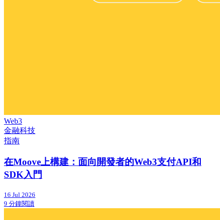
Web3
金融科技
指南
在Moove上構建：面向開發者的Web3支付API和
SDK入門
16 Jul 2026
9 分鐘閱讀