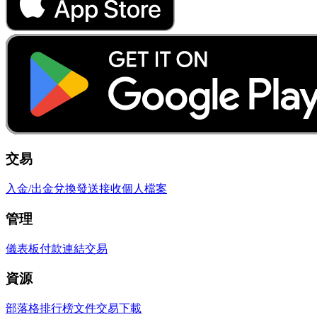
交易
入金/出金
兌換
發送
接收
個人檔案
管理
儀表板
付款連結
交易
資源
部落格
排行榜
文件
交易
下載