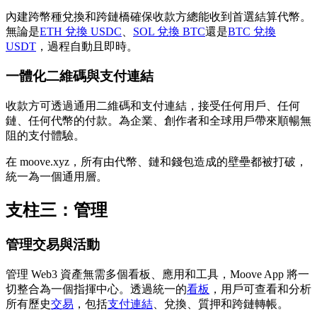
內建跨幣種兌換和跨鏈橋確保收款方總能收到首選結算代幣。
無論是
ETH 兌換 USDC
、
SOL 兌換 BTC
還是
BTC 兌換
USDT
，過程自動且即時。
一體化二維碼與支付連結
收款方可透過通用二維碼和支付連結，接受任何用戶、任何
鏈、任何代幣的付款。為企業、創作者和全球用戶帶來順暢無
阻的支付體驗。
在 moove.xyz，所有由代幣、鏈和錢包造成的壁壘都被打破，
統一為一個通用層。
支柱三：管理
管理交易與活動
管理 Web3 資產無需多個看板、應用和工具，Moove App 將一
切整合為一個指揮中心。透過統一的
看板
，用戶可查看和分析
所有歷史
交易
，包括
支付連結
、兌換、質押和跨鏈轉帳。