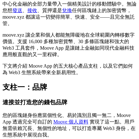
中心化金融的全部力量帶入一個精美設計的移動體驗中。無論
您想
發送
、
接收
、
質押
還是
兌換
任何區塊鏈上的加密貨幣，
moove.xyz 都讓這一切變得簡單、快速、安全——且完全無託
管。
moove.xyz 讓企業和個人都能無障礙地在全球範圍內轉移數字
價值。支援 16,000 多種加密貨幣、30 多條區塊鏈和強大的
Web3 工具套件，Moove App 是讓鏈上金融如同現代金融科技
應用般直觀的又一里程碑。
下文將介紹 Moove App 的五大核心產品支柱，以及它們如何
為 Web3 生態系統帶來全新易用性。
支柱一：品牌
連接並打造您的錢包品牌
您的區塊鏈身份應當個性化、易於識別且獨一無二，Moove
App 透過完全可自訂的
Moove 個人資料
實現了這一點。用戶
無需依賴冗長、無個性的地址，可以打造專屬 Web3 身份，在
生態系統中展現自我。