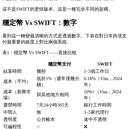
這不是SWIFT的更快版本。這是一種完全不同的架構。
穩定幣 Vs SWIFT：數字
看到這一轉變最清晰的方式是透過數字。下表在對日常跨境支
付最重要的維度上對比兩個系統。
表1：穩定幣 Vs SWIFT——直接比較
穩定幣支付
SWIFT
結算時間
幾秒
1–5個工作日
低於1%（通常僅幾分
6.18%（Visa，2024
成本（平均）
錢）
年）
成本（新興市
10%+（Visa，2024
與其他地方相同
場）
年）
運營時間
7天24小時365天
銀行工作時間
中間人
無
3–5家代理行
透明度
公共帳本
途中不透明
可編程性
✅
❌