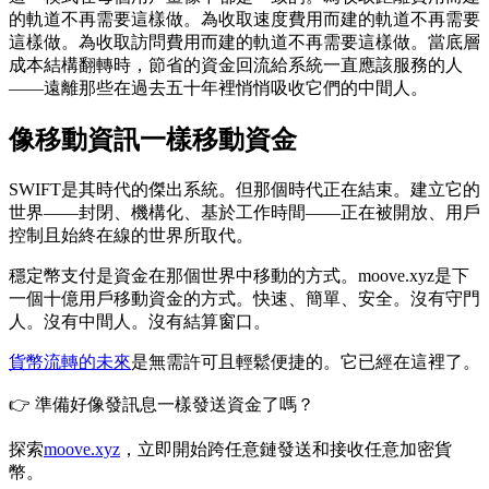
的軌道不再需要這樣做。為收取速度費用而建的軌道不再需要
這樣做。為收取訪問費用而建的軌道不再需要這樣做。當底層
成本結構翻轉時，節省的資金回流給系統一直應該服務的人
——遠離那些在過去五十年裡悄悄吸收它們的中間人。
像移動資訊一樣移動資金
SWIFT是其時代的傑出系統。但那個時代正在結束。建立它的
世界——封閉、機構化、基於工作時間——正在被開放、用戶
控制且始終在線的世界所取代。
穩定幣支付是資金在那個世界中移動的方式。moove.xyz是下
一個十億用戶移動資金的方式。快速、簡單、安全。沒有守門
人。沒有中間人。沒有結算窗口。
貨幣流轉的未來
是無需許可且輕鬆便捷的。它已經在這裡了。
👉 準備好像發訊息一樣發送資金了嗎？
探索
moove.xyz
，立即開始跨任意鏈發送和接收任意加密貨
幣。