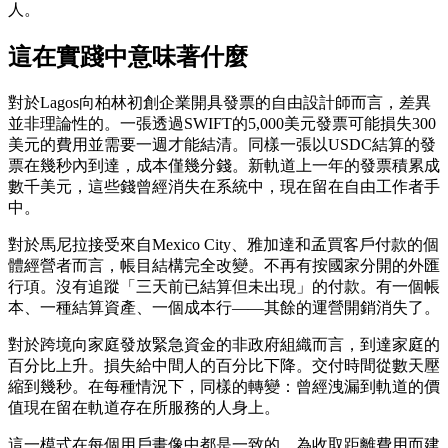
人。
這在實踐中意味著什麼
對於Lagos向柏林初創企業開具發票的自由設計師而言，差異
並非理論性的。一張透過SWIFT的5,000美元發票可能損失300
美元的費用並需要一週才能結清。同樣一張以USDC結算的發
票在幾秒內到達，成本僅幾分錢。新軌道上一年的發票積累成
數千美元，這些錢曾經消失在系統中，現在留在自由工作者手
中。
對於馬尼拉接受來自Mexico City、雅加達和孟買客戶付款的個
體經營者而言，帳目結構完全改變。不再有按國家分開的外匯
行項。沒有追蹤「三天前已結算但未出現」的付款。有一個帳
本、一種結算資產、一個成本行——其餘的運營開銷消失了。
對於跨境向家庭發放緊急資金的非政府組織而言，到達家庭的
百分比上升。損失給中間人的百分比下降。交付時間從數天壓
縮到幾秒。在每種情況下，同樣的轉變：曾經洩漏到軌道的價
值現在留在軌道存在所服務的人身上。
這一模式在每個用戶畫像中都是一致的。為收取距離費用而建