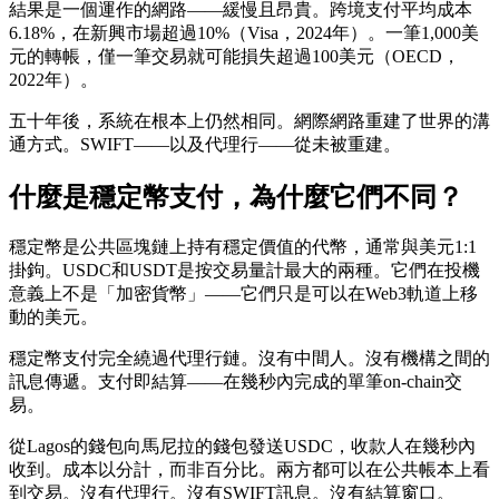
結果是一個運作的網路——緩慢且昂貴。跨境支付平均成本
6.18%，在新興市場超過10%（Visa，2024年）。一筆1,000美
元的轉帳，僅一筆交易就可能損失超過100美元（OECD，
2022年）。
五十年後，系統在根本上仍然相同。網際網路重建了世界的溝
通方式。SWIFT——以及代理行——從未被重建。
什麼是穩定幣支付，為什麼它們不同？
穩定幣是公共區塊鏈上持有穩定價值的代幣，通常與美元1:1
掛鉤。USDC和USDT是按交易量計最大的兩種。它們在投機
意義上不是「加密貨幣」——它們只是可以在Web3軌道上移
動的美元。
穩定幣支付完全繞過代理行鏈。沒有中間人。沒有機構之間的
訊息傳遞。支付即結算——在幾秒內完成的單筆on-chain交
易。
從Lagos的錢包向馬尼拉的錢包發送USDC，收款人在幾秒內
收到。成本以分計，而非百分比。兩方都可以在公共帳本上看
到交易。沒有代理行。沒有SWIFT訊息。沒有結算窗口。