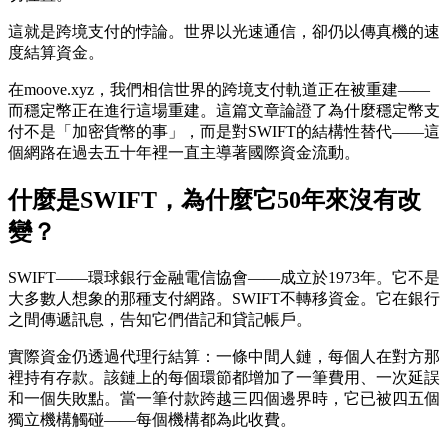
這就是跨境支付的悖論。世界以光速通信，卻仍以傳真機的速
度結算資金。
在moove.xyz，我們相信世界的跨境支付軌道正在被重建——
而穩定幣正在進行這場重建。這篇文章論證了為什麼穩定幣支
付不是「加密貨幣的事」，而是對SWIFT的結構性替代——這
個網路在過去五十年裡一直主導著國際資金流動。
什麼是SWIFT，為什麼它50年來沒有改
變？
SWIFT——環球銀行金融電信協會——成立於1973年。它不是
大多數人想象的那種支付網路。SWIFT不轉移資金。它在銀行
之間傳遞訊息，告知它們借記和貸記帳戶。
實際資金仍透過代理行結算：一條中間人鏈，每個人在對方那
裡持有存款。該鏈上的每個環節都增加了一筆費用、一次延誤
和一個失敗點。當一筆付款跨越三四個邊界時，它已被四五個
獨立機構觸碰——每個機構都為此收費。