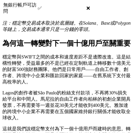
無銀行帳戶可訪
✅
❌
問
注：穩定幣交易成本取決於底層鏈。在Solana、Base或Polygon
等鏈上，交易成本通常只是一分錢的零頭。
為何這一轉變對下一個十億用戶至關重要
穩定幣與SWIFT之間的成本和速度差距不是邊際改進。這是結
構性轉變，受益最多的不是已經在定制軌道上轉移數十億美元
的財富500強財務團隊。他們是日常用戶——自由工作者、創
作者、跨境中小企業和匯款回家的家庭——在舊系統下支付最
高稅率的人。
Lagos的創作者被São Paulo的粉絲支付款項，不再將30%損失
給平台和中間人。馬尼拉的自由工作者向柏林的初創企業開具
發票，不再需要等一週並花30美元才能收到400美元。雅加達
的跨境中小企業不再需要在五個國家維持銀行關係才能收取全
球收入。
這就是我們說穩定幣支付為下一個十億用戶而建時的意思。轉