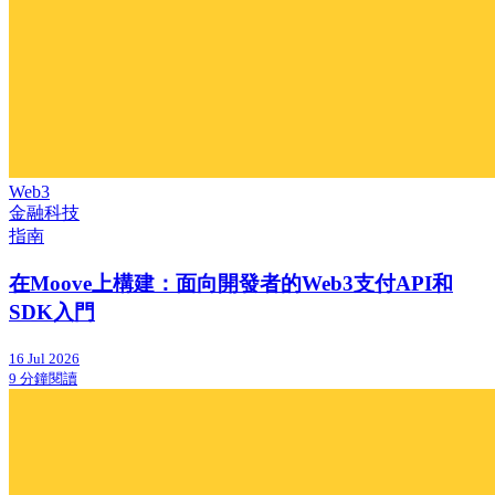
Web3
金融科技
指南
在Moove上構建：面向開發者的Web3支付API和
SDK入門
16 Jul 2026
9 分鐘閱讀