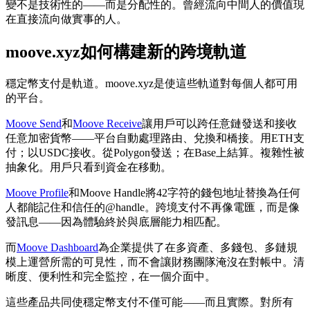
變不是技術性的——而是分配性的。曾經流向中間人的價值現
在直接流向做實事的人。
moove.xyz如何構建新的跨境軌道
穩定幣支付是軌道。moove.xyz是使這些軌道對每個人都可用
的平台。
Moove Send
和
Moove Receive
讓用戶可以跨任意鏈發送和接收
任意加密貨幣——平台自動處理路由、兌換和橋接。用ETH支
付；以USDC接收。從Polygon發送；在Base上結算。複雜性被
抽象化。用戶只看到資金在移動。
Moove Profile
和Moove Handle將42字符的錢包地址替換為任何
人都能記住和信任的@handle。跨境支付不再像電匯，而是像
發訊息——因為體驗終於與底層能力相匹配。
而
Moove Dashboard
為企業提供了在多資產、多錢包、多鏈規
模上運營所需的可見性，而不會讓財務團隊淹沒在對帳中。清
晰度、便利性和完全監控，在一個介面中。
這些產品共同使穩定幣支付不僅可能——而且實際。對所有