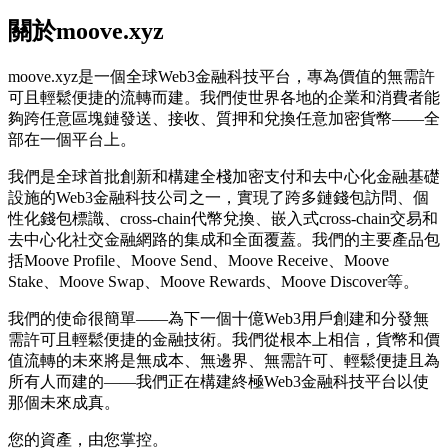
關於moove.xyz
moove.xyz是一個全球Web3金融科技平台，專為價值的無需許
可且輕鬆便捷的流轉而建。我們使世界各地的企業和消費者能
夠跨任意區塊鏈發送、接收、質押和兌換任意加密貨幣——全
部在一個平台上。
我們是全球首批創新和構建全棧加密支付和去中心化金融基礎
設施的Web3金融科技公司之一，實現了跨多鏈錢包訪問、個
性化錢包標識、cross-chain代幣兌換、嵌入式cross-chain交易和
去中心化社交金融網路的集成和全面覆蓋。我們的主要產品包
括Moove Profile、Moove Send、Moove Receive、Moove
Stake、Moove Swap、Moove Rewards、Moove Discover等。
我們的使命很簡單——為下一個十億Web3用戶創建和分發無
需許可且輕鬆便捷的金融技術。我們從根本上相信，貨幣和價
值流轉的未來將是無成本、無邊界、無需許可、輕鬆便捷且為
所有人而建的——我們正在構建終極Web3金融科技平台以使
那個未來成真。
您的資產，由您掌控。