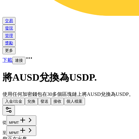
交易
發現
管理
獎勵
更多
下載
連接
將AUSD兌換為USDP
.
使用任何加密錢包在30多個區塊鏈上將AUSD兌換為USDP。
入金/出金
兌換
發送
接收
個人檔案
從
M
P
M
T
至
M
P
M
T
您正在出售