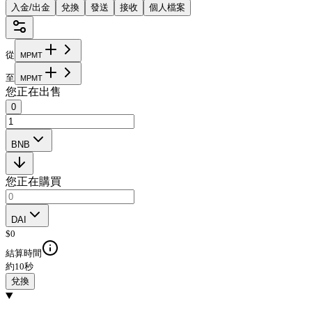
入金/出金
兌換
發送
接收
個人檔案
從
M
P
M
T
至
M
P
M
T
您正在出售
0
BNB
您正在購買
DAI
$
0
結算時間
約10秒
兌換