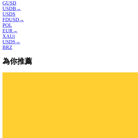
GUSD
USDB
→
USDS
FDUSD
→
POL
EUR
→
XAUt
USDS
→
BRZ
為你推薦