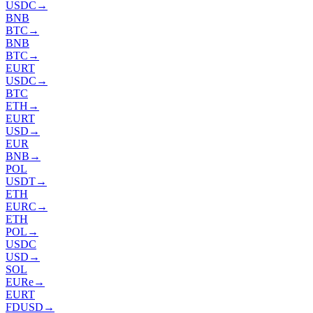
USDC
→
BNB
BTC
→
BNB
BTC
→
EURT
USDC
→
BTC
ETH
→
EURT
USD
→
EUR
BNB
→
POL
USDT
→
ETH
EURC
→
ETH
POL
→
USDC
USD
→
SOL
EURe
→
EURT
FDUSD
→