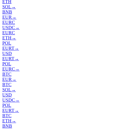
ETH
SOL
→
BNB
EUR
→
EURC
USDC
→
EURC
ETH
→
POL
EURT
→
USD
EURT
→
POL
EURC
→
BTC
EUR
→
BTC
SOL
→
USD
USDC
→
POL
EURT
→
BTC
ETH
→
BNB