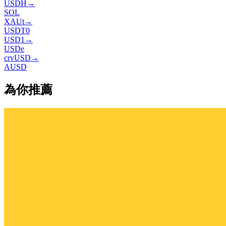
USDH
→
SOL
XAUt
→
USDT0
USD1
→
USDe
crvUSD
→
AUSD
為你推薦