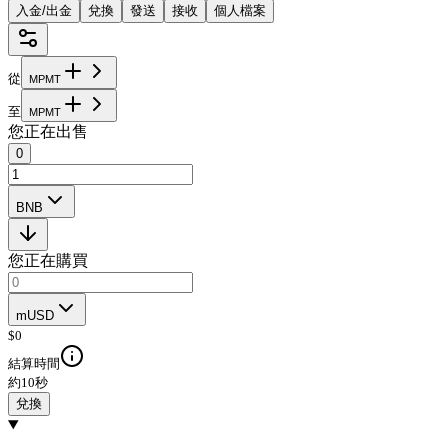
入金/出金
兌換
發送
接收
個人檔案
從
M
P
M
T
至
M
P
M
T
您正在出售
0
BNB
您正在購買
mUSD
$
0
結算時間
約10秒
兌換