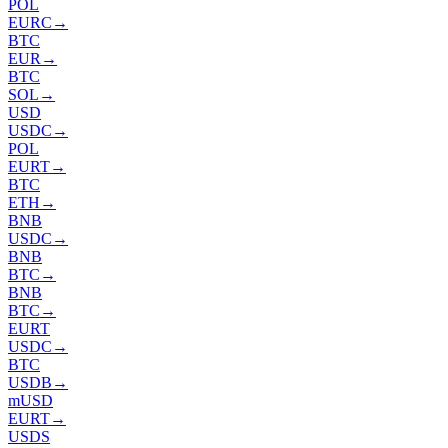
POL
EURC
→
BTC
EUR
→
BTC
SOL
→
USD
USDC
→
POL
EURT
→
BTC
ETH
→
BNB
USDC
→
BNB
BTC
→
BNB
BTC
→
EURT
USDC
→
BTC
USDB
→
mUSD
EURT
→
USDS