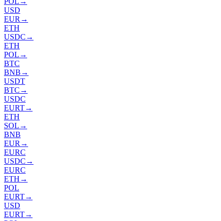
POL
→
USD
EUR
→
ETH
USDC
→
ETH
POL
→
BTC
BNB
→
USDT
BTC
→
USDC
EURT
→
ETH
SOL
→
BNB
EUR
→
EURC
USDC
→
EURC
ETH
→
POL
EURT
→
USD
EURT
→