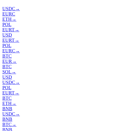
USDC
→
EURC
ETH
→
POL
EURT
→
USD
EURT
→
POL
EURC
→
BTC
EUR
→
BTC
SOL
→
USD
USDC
→
POL
EURT
→
BTC
ETH
→
BNB
USDC
→
BNB
BTC
→
BNB