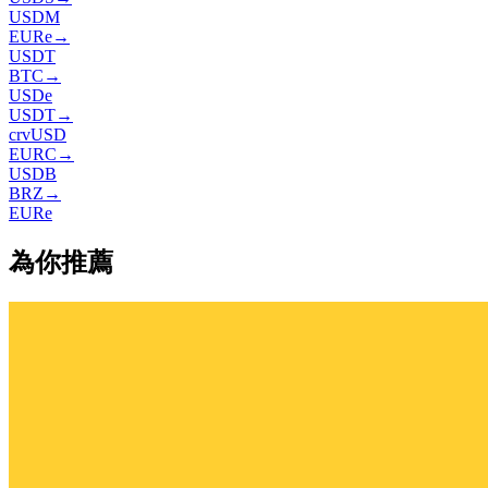
USDM
EURe
→
USDT
BTC
→
USDe
USDT
→
crvUSD
EURC
→
USDB
BRZ
→
EURe
為你推薦