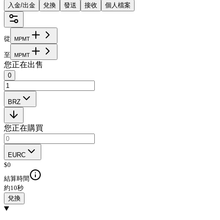
入金/出金
兌換
發送
接收
個人檔案
從
M
P
M
T
至
M
P
M
T
您正在出售
0
BRZ
您正在購買
EURC
$
0
結算時間
約10秒
兌換