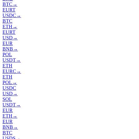
BTC
→
EURT
USDC
→
BTC
ETH
→
EURT
USD
→
EUR
BNB
→
POL
USDT
→
ETH
EURC
→
ETH
POL
→
USDC
USD
→
SOL
USDT
→
EUR
ETH
→
EUR
BNB
→
BTC
USDS
→