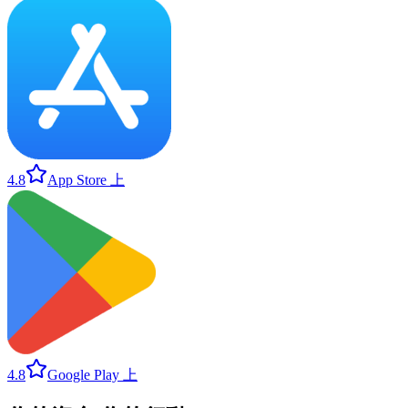
4.8
App Store 上
4.8
Google Play 上