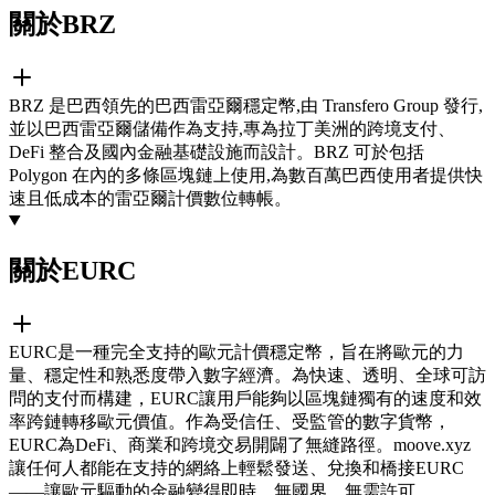
關於BRZ
BRZ 是巴西領先的巴西雷亞爾穩定幣,由 Transfero Group 發行,
並以巴西雷亞爾儲備作為支持,專為拉丁美洲的跨境支付、
DeFi 整合及國內金融基礎設施而設計。BRZ 可於包括
Polygon 在內的多條區塊鏈上使用,為數百萬巴西使用者提供快
速且低成本的雷亞爾計價數位轉帳。
關於EURC
EURC是一種完全支持的歐元計價穩定幣，旨在將歐元的力
量、穩定性和熟悉度帶入數字經濟。為快速、透明、全球可訪
問的支付而構建，EURC讓用戶能夠以區塊鏈獨有的速度和效
率跨鏈轉移歐元價值。作為受信任、受監管的數字貨幣，
EURC為DeFi、商業和跨境交易開闢了無縫路徑。moove.xyz
讓任何人都能在支持的網絡上輕鬆發送、兌換和橋接EURC
——讓歐元驅動的金融變得即時、無國界、無需許可。