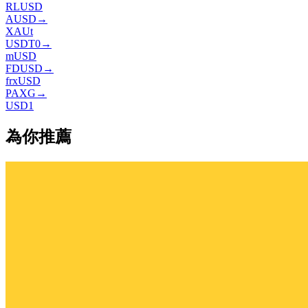
RLUSD
AUSD
→
XAUt
USDT0
→
mUSD
FDUSD
→
frxUSD
PAXG
→
USD1
為你推薦