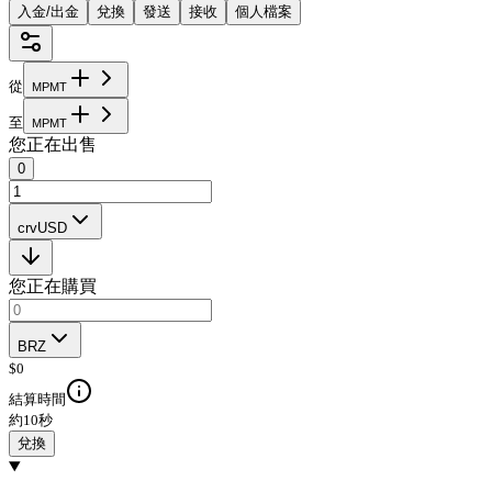
入金/出金
兌換
發送
接收
個人檔案
從
M
P
M
T
至
M
P
M
T
您正在出售
0
crvUSD
您正在購買
BRZ
$
0
結算時間
約10秒
兌換