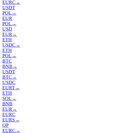
EURC
→
USDT
POL
→
EUR
POL
→
USD
EUR
→
ETH
USDC
→
ETH
POL
→
BTC
BNB
→
USDT
BTC
→
USDC
EURT
→
ETH
SOL
→
BNB
EUR
→
EURC
EURS
→
OP
EURC
→