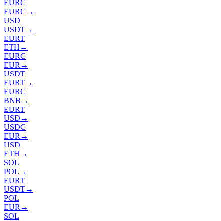
EURC
EURC
→
USD
USDT
→
EURT
ETH
→
EURC
EUR
→
USDT
EURT
→
EURC
BNB
→
EURT
USD
→
USDC
EUR
→
USD
ETH
→
SOL
POL
→
EURT
USDT
→
POL
EUR
→
SOL