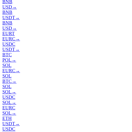
BNB
USD
→
BNB
USDT
→
BNB
USD
→
EURT
EURC
→
USDC
USDT
→
BTC
POL
→
SOL
EURC
→
SOL
BTC
→
SOL
SOL
→
USDC
SOL
→
EURC
SOL
→
ETH
USDT
→
USDC