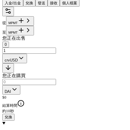
入金/出金
兌換
發送
接收
個人檔案
從
M
P
M
T
至
M
P
M
T
您正在出售
0
crvUSD
您正在購買
DAI
$
0
結算時間
約10秒
兌換