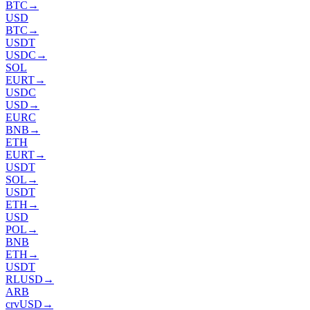
BTC
→
USD
BTC
→
USDT
USDC
→
SOL
EURT
→
USDC
USD
→
EURC
BNB
→
ETH
EURT
→
USDT
SOL
→
USDT
ETH
→
USD
POL
→
BNB
ETH
→
USDT
RLUSD
→
ARB
crvUSD
→