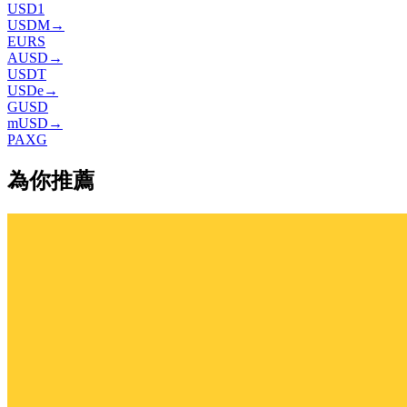
USD1
USDM
→
EURS
AUSD
→
USDT
USDe
→
GUSD
mUSD
→
PAXG
為你推薦