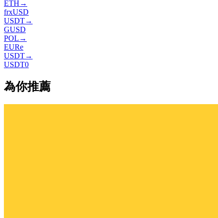
ETH
→
frxUSD
USDT
→
GUSD
POL
→
EURe
USDT
→
USDT0
為你推薦