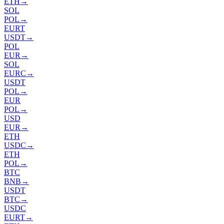
ETH
→
SOL
POL
→
EURT
USDT
→
POL
EUR
→
SOL
EURC
→
USDT
POL
→
EUR
POL
→
USD
EUR
→
ETH
USDC
→
ETH
POL
→
BTC
BNB
→
USDT
BTC
→
USDC
EURT
→