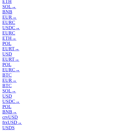
ETH
SOL
→
BNB
EUR
→
EURC
USDC
→
EURC
ETH
→
POL
EURT
→
USD
EURT
→
POL
EURC
→
BTC
EUR
→
BTC
SOL
→
USD
USDC
→
POL
BNB
→
crvUSD
frxUSD
→
USDS