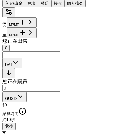
入金/出金
兌換
發送
接收
個人檔案
從
M
P
M
T
至
M
P
M
T
您正在出售
0
DAI
您正在購買
GUSD
$
0
結算時間
約10秒
兌換