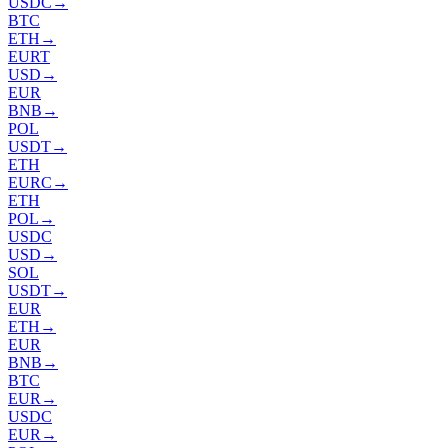
USDC
→
BTC
ETH
→
EURT
USD
→
EUR
BNB
→
POL
USDT
→
ETH
EURC
→
ETH
POL
→
USDC
USD
→
SOL
USDT
→
EUR
ETH
→
EUR
BNB
→
BTC
EUR
→
USDC
EUR
→