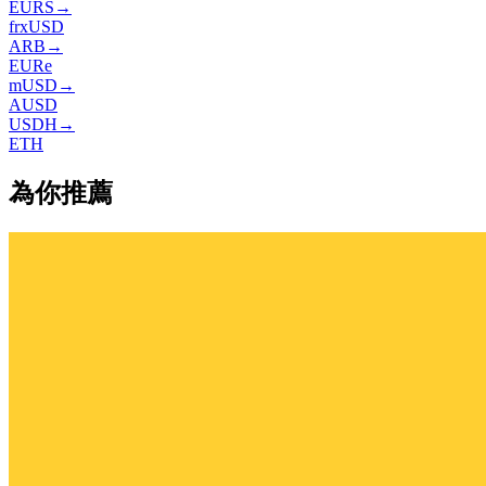
EURS
→
frxUSD
ARB
→
EURe
mUSD
→
AUSD
USDH
→
ETH
為你推薦