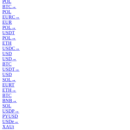
POL
BTC
→
POL
EURC
→
EUR
POL
→
USDT
POL
→
ETH
USDC
→
USD
USD
→
BTC
USDT
→
USD
SOL
→
EURT
ETH
→
BTC
BNB
→
SOL
USDP
→
PYUSD
USDe
→
XAUt