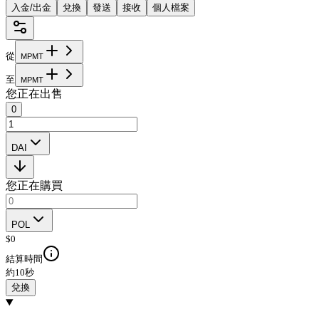
入金/出金
兌換
發送
接收
個人檔案
從
M
P
M
T
至
M
P
M
T
您正在出售
0
DAI
您正在購買
POL
$
0
結算時間
約10秒
兌換