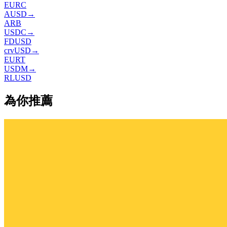
EURC
AUSD
→
ARB
USDC
→
FDUSD
crvUSD
→
EURT
USDM
→
RLUSD
為你推薦