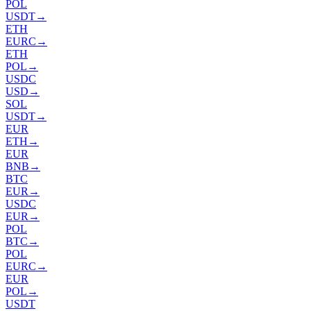
POL
USDT
→
ETH
EURC
→
ETH
POL
→
USDC
USD
→
SOL
USDT
→
EUR
ETH
→
EUR
BNB
→
BTC
EUR
→
USDC
EUR
→
POL
BTC
→
POL
EURC
→
EUR
POL
→
USDT