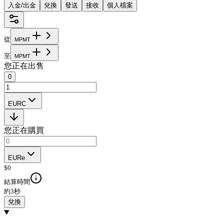
入金/出金
兌換
發送
接收
個人檔案
從
M
P
M
T
至
M
P
M
T
您正在出售
0
EURC
您正在購買
EURe
$
0
結算時間
約3秒
兌換