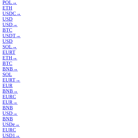
POL
→
ETH
USDC
→
USD
USD
→
BTC
USDT
→
USD
SOL
→
EURT
ETH
→
BTC
BNB
→
SOL
EURT
→
EUR
BNB
→
EURC
EUR
→
BNB
USD
→
BNB
USDe
→
EURC
USD1
→