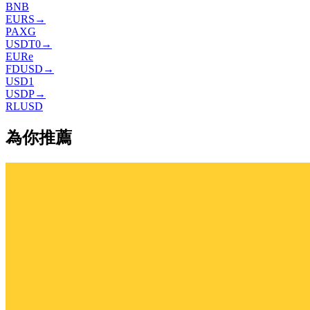
BNB
EURS
→
PAXG
USDT0
→
EURe
FDUSD
→
USD1
USDP
→
RLUSD
為你推薦