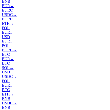
BNB
EUR
→
EURC
USDC
→
EURC
ETH
→
POL
EURT
→
USD
EURT
→
POL
EURC
→
BTC
EUR
→
BTC
SOL
→
USD
USDC
→
POL
EURT
→
BTC
ETH
→
BNB
USDC
→
BNB