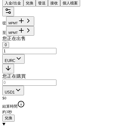
入金/出金
兌換
發送
接收
個人檔案
從
M
P
M
T
至
M
P
M
T
您正在出售
0
EURC
您正在購買
USD1
$
0
結算時間
約3秒
兌換