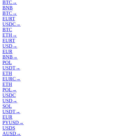
BTC
→
BNB
BTC
→
EURT
USDC
→
BTC
ETH
→
EURT
USD
→
EUR
BNB
→
POL
USDT
→
ETH
EURC
→
ETH
POL
→
USDC
USD
→
SOL
USDT
→
EUR
PYUSD
→
USDS
AUSD
→