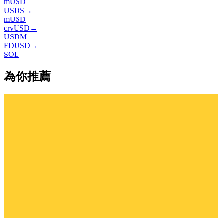
mUSD
USDS
→
mUSD
crvUSD
→
USDM
FDUSD
→
SOL
為你推薦