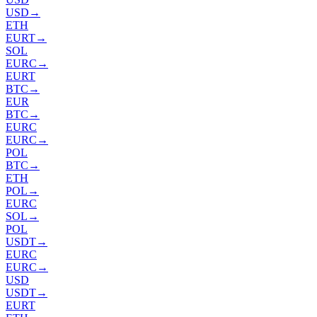
USD
→
ETH
EURT
→
SOL
EURC
→
EURT
BTC
→
EUR
BTC
→
EURC
EURC
→
POL
BTC
→
ETH
POL
→
EURC
SOL
→
POL
USDT
→
EURC
EURC
→
USD
USDT
→
EURT