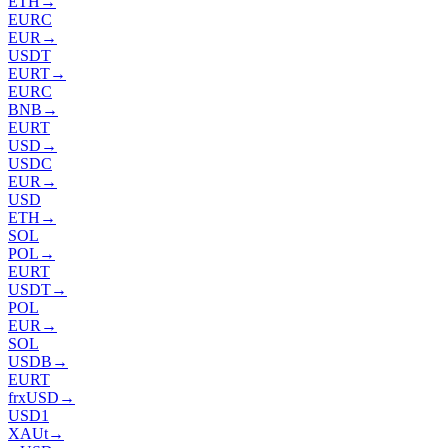
ETH
→
EURC
EUR
→
USDT
EURT
→
EURC
BNB
→
EURT
USD
→
USDC
EUR
→
USD
ETH
→
SOL
POL
→
EURT
USDT
→
POL
EUR
→
SOL
USDB
→
EURT
frxUSD
→
USD1
XAUt
→