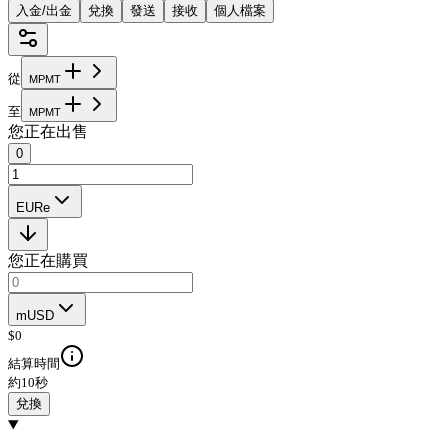
入金/出金
兌換
發送
接收
個人檔案
從
M
P
M
T
至
M
P
M
T
您正在出售
0
EURe
您正在購買
mUSD
$
0
結算時間
約10秒
兌換