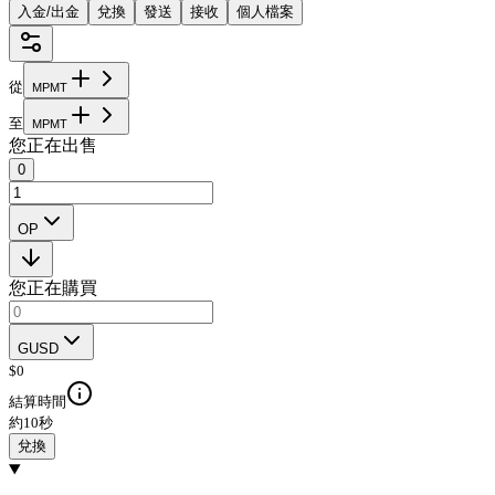
入金/出金
兌換
發送
接收
個人檔案
從
M
P
M
T
至
M
P
M
T
您正在出售
0
OP
您正在購買
GUSD
$
0
結算時間
約10秒
兌換