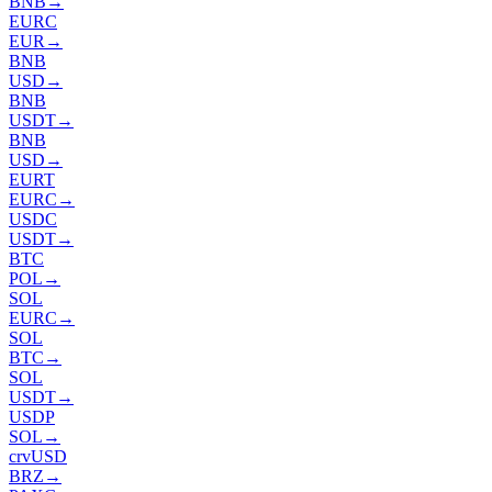
BNB
→
EURC
EUR
→
BNB
USD
→
BNB
USDT
→
BNB
USD
→
EURT
EURC
→
USDC
USDT
→
BTC
POL
→
SOL
EURC
→
SOL
BTC
→
SOL
USDT
→
USDP
SOL
→
crvUSD
BRZ
→