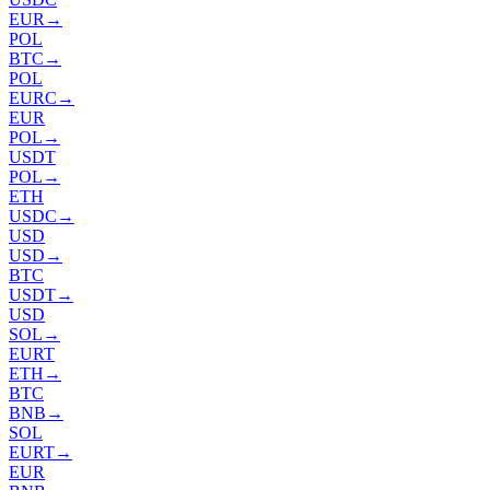
EUR
→
POL
BTC
→
POL
EURC
→
EUR
POL
→
USDT
POL
→
ETH
USDC
→
USD
USD
→
BTC
USDT
→
USD
SOL
→
EURT
ETH
→
BTC
BNB
→
SOL
EURT
→
EUR