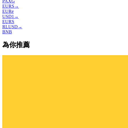
PAXG
EURS
→
EURe
USD1
→
EURS
RLUSD
→
BNB
為你推薦