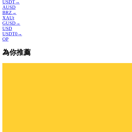
USDT
→
AUSD
BRZ
→
XAUt
GUSD
→
USD
USDT0
→
OP
為你推薦