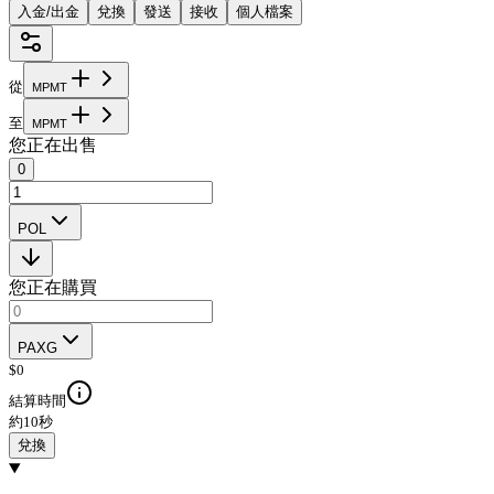
入金/出金
兌換
發送
接收
個人檔案
從
M
P
M
T
至
M
P
M
T
您正在出售
0
POL
您正在購買
PAXG
$
0
結算時間
約10秒
兌換