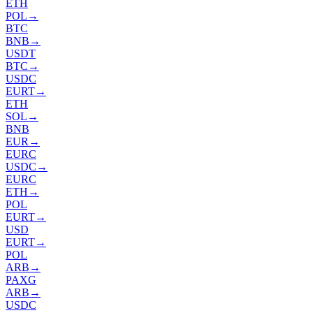
ETH
POL
→
BTC
BNB
→
USDT
BTC
→
USDC
EURT
→
ETH
SOL
→
BNB
EUR
→
EURC
USDC
→
EURC
ETH
→
POL
EURT
→
USD
EURT
→
POL
ARB
→
PAXG
ARB
→
USDC