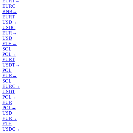
EURT
→
EURC
BNB
→
EURT
USD
→
USDC
EUR
→
USD
ETH
→
SOL
POL
→
EURT
USDT
→
POL
EUR
→
SOL
EURC
→
USDT
POL
→
EUR
POL
→
USD
EUR
→
ETH
USDC
→