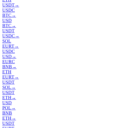
USDT
→
USDC
BTC
→
USD
BTC
→
USDT
USDC
→
SOL
EURT
→
USDC
USD
→
EURC
BNB
→
ETH
EURT
→
USDT
SOL
→
USDT
ETH
→
USD
POL
→
BNB
ETH
→
USDT