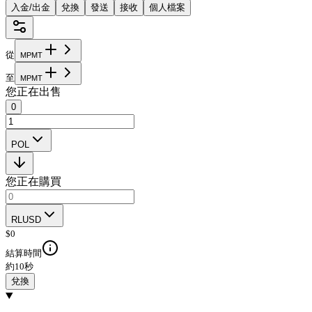
入金/出金
兌換
發送
接收
個人檔案
從
M
P
M
T
至
M
P
M
T
您正在出售
0
POL
您正在購買
RLUSD
$
0
結算時間
約10秒
兌換