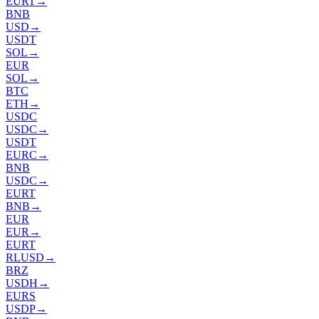
EURT
→
BNB
USD
→
USDT
SOL
→
EUR
SOL
→
BTC
ETH
→
USDC
USDC
→
USDT
EURC
→
BNB
USDC
→
EURT
BNB
→
EUR
EUR
→
EURT
RLUSD
→
BRZ
USDH
→
EURS
USDP
→