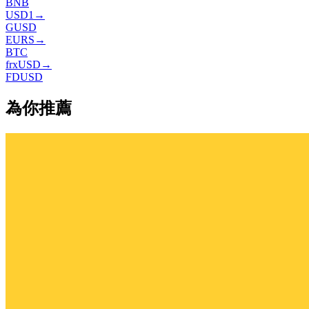
BNB
USD1
→
GUSD
EURS
→
BTC
frxUSD
→
FDUSD
為你推薦