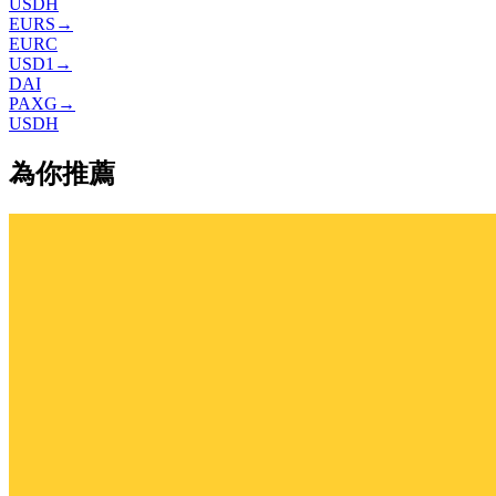
USDH
EURS
→
EURC
USD1
→
DAI
PAXG
→
USDH
為你推薦