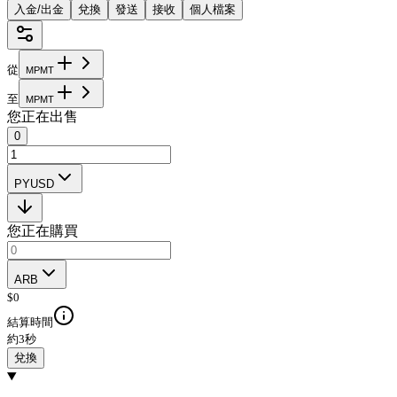
入金/出金
兌換
發送
接收
個人檔案
從
M
P
M
T
至
M
P
M
T
您正在出售
0
PYUSD
您正在購買
ARB
$
0
結算時間
約3秒
兌換