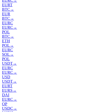
EURC
→
EURT
BTC
→
EUR
BTC
→
EURC
EURC
→
POL
BTC
→
ETH
POL
→
EURC
SOL
→
POL
USDT
→
EURC
EURC
→
USD
USDT
→
EURT
EURS
→
DAI
EURC
→
OP
USDC
→