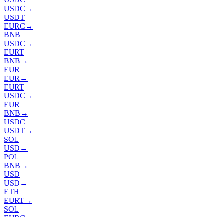
USDC
→
USDT
EURC
→
BNB
USDC
→
EURT
BNB
→
EUR
EUR
→
EURT
USDC
→
EUR
BNB
→
USDC
USDT
→
SOL
USD
→
POL
BNB
→
USD
USD
→
ETH
EURT
→
SOL