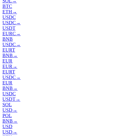
SOL
→
BTC
ETH
→
USDC
USDC
→
USDT
EURC
→
BNB
USDC
→
EURT
BNB
→
EUR
EUR
→
EURT
USDC
→
EUR
BNB
→
USDC
USDT
→
SOL
USD
→
POL
BNB
→
USD
USD
→