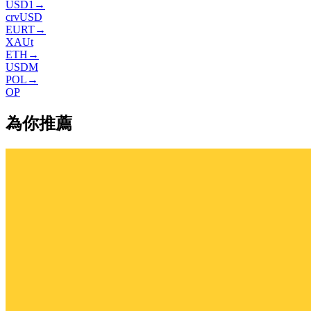
USD1
→
crvUSD
EURT
→
XAUt
ETH
→
USDM
POL
→
OP
為你推薦