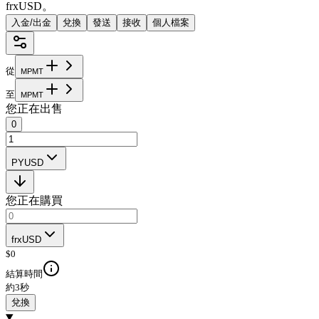
frxUSD。
入金/出金
兌換
發送
接收
個人檔案
從
M
P
M
T
至
M
P
M
T
您正在出售
0
PYUSD
您正在購買
frxUSD
$
0
結算時間
約3秒
兌換