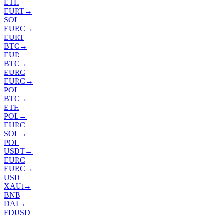
ETH
EURT
→
SOL
EURC
→
EURT
BTC
→
EUR
BTC
→
EURC
EURC
→
POL
BTC
→
ETH
POL
→
EURC
SOL
→
POL
USDT
→
EURC
EURC
→
USD
XAUt
→
BNB
DAI
→
FDUSD